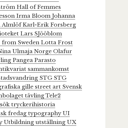
ström
Hall of Femmes
nesson
Irma Bloom
Johanna
n Almlöf
Karl-Erik Forsberg
ioteket
Lars SJööblom
s from Sweden
Lotta Frost
Nina Ulmaja
Norge
Olafur
rling
Pangea
Parasto
ntikvariat
sammankomst
stadsvandring
STG
STG
afiska gille
street art
Svensk
mbolaget
tävling
Tele2
esök
tryckerihistoria
isk fredag
typography
UI
hy
Utbildning
utställning
UX