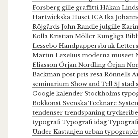
Forsberg
gille
graffitti
Håkan Lind
Hartwickska Huset
ICA
Ika Johan
Röjgårds
John Randle
julgille
Kari
Kolla
Kristian Möller
Kungliga Bibl
Lessebo Handpappersbruk
Letter
Martin Lexelius
moderna museet
Eliasson
Örjan Nordling
Örjan No
Backman
post
pris
resa
Rönnells A
seminarium
Show and Tell
SJ
stad
Google kalender
Stockholms typogr
Bokkonst
Svenska Tecknare
Syste
tendenser
trendspaning
tryckerib
typografi
Typografi idag
Typograf
Under Kastanjen
urban typograp