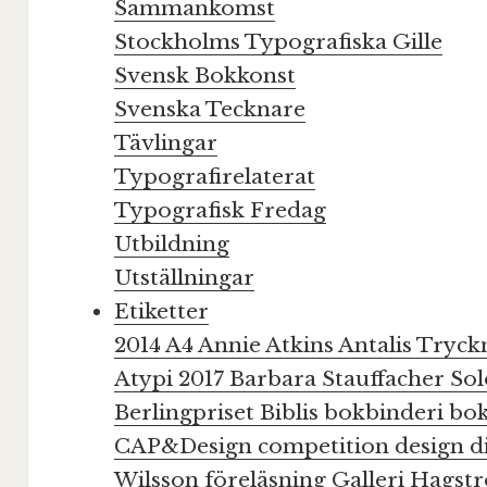
Sammankomst
Stockholms Typografiska Gille
Svensk Bokkonst
Svenska Tecknare
Tävlingar
Typografirelaterat
Typografisk Fredag
Utbildning
Utställningar
Etiketter
2014
A4
Annie Atkins
Antalis Tryc
Atypi 2017
Barbara Stauffacher S
Berlingpriset
Biblis
bokbinderi
bo
CAP&Design
competition
design
d
Wilsson
föreläsning
Galleri Hags