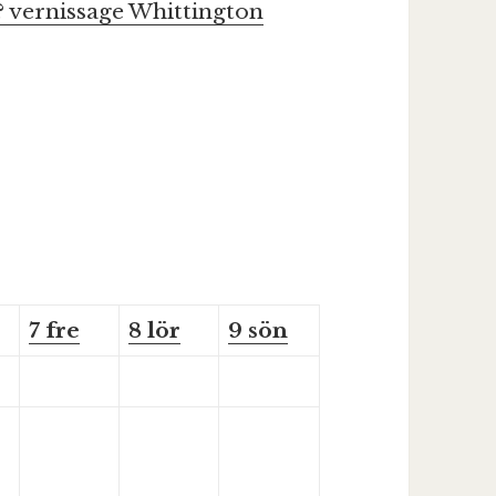
?
vernissage
Whittington
7
fre
8
lör
9
sön