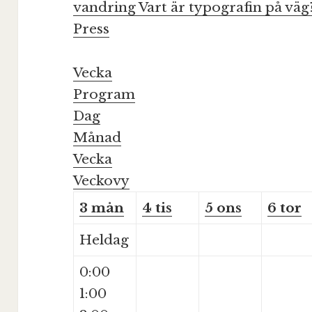
vandring
Vart är typografin på väg
Press
Vecka
Program
Dag
Månad
Vecka
Veckovy
3
mån
4
tis
5
ons
6
tor
Heldag
0:00
1:00