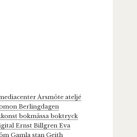
kmediacenter
Årsmöte
ateljé
olomon
Berlingdagen
kkonst
bokmässa
boktryck
igital
Ernst Billgren
Eva
tröm
Gamla stan
Geith