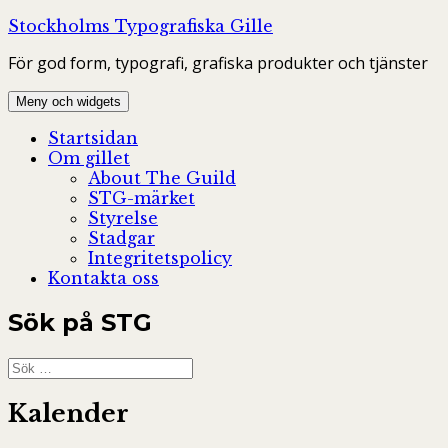
Hoppa
Stockholms Typografiska Gille
till
För god form, typografi, grafiska produkter och tjänster
innehåll
Meny och widgets
Startsidan
Om gillet
About The Guild
STG-märket
Styrelse
Stadgar
Integritetspolicy
Kontakta oss
Sök på STG
Sök
efter:
Kalender