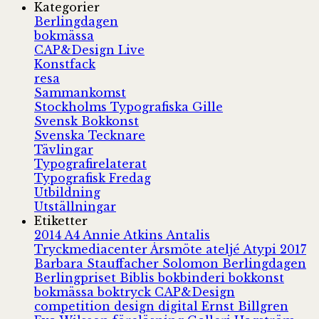
Kategorier
Berlingdagen
bokmässa
CAP&Design Live
Konstfack
resa
Sammankomst
Stockholms Typografiska Gille
Svensk Bokkonst
Svenska Tecknare
Tävlingar
Typografirelaterat
Typografisk Fredag
Utbildning
Utställningar
Etiketter
2014
A4
Annie Atkins
Antalis
Tryckmediacenter
Årsmöte
ateljé
Atypi 2017
Barbara Stauffacher Solomon
Berlingdagen
Berlingpriset
Biblis
bokbinderi
bokkonst
bokmässa
boktryck
CAP&Design
competition
design
digital
Ernst Billgren