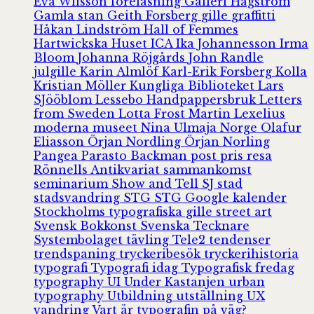
Eva Wilsson
föreläsning
Galleri Hagström
Gamla stan
Geith Forsberg
gille
graffitti
Håkan Lindström
Hall of Femmes
Hartwickska Huset
ICA
Ika Johannesson
Irma
Bloom
Johanna Röjgårds
John Randle
julgille
Karin Almlöf
Karl-Erik Forsberg
Kolla
Kristian Möller
Kungliga Biblioteket
Lars
SJööblom
Lessebo Handpappersbruk
Letters
from Sweden
Lotta Frost
Martin Lexelius
moderna museet
Nina Ulmaja
Norge
Olafur
Eliasson
Örjan Nordling
Örjan Norling
Pangea
Parasto Backman
post
pris
resa
Rönnells Antikvariat
sammankomst
seminarium
Show and Tell
SJ
stad
stadsvandring
STG
STG Google kalender
Stockholms typografiska gille
street art
Svensk Bokkonst
Svenska Tecknare
Systembolaget
tävling
Tele2
tendenser
trendspaning
tryckeribesök
tryckerihistoria
typografi
Typografi idag
Typografisk fredag
typography
UI
Under Kastanjen
urban
typography
Utbildning
utställning
UX
vandring
Vart är typografin på väg?