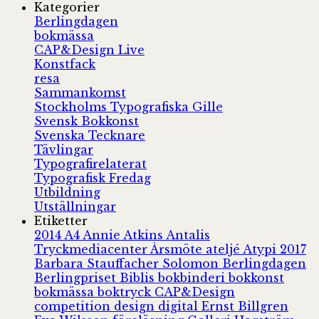
Kategorier
Berlingdagen
bokmässa
CAP&Design Live
Konstfack
resa
Sammankomst
Stockholms Typografiska Gille
Svensk Bokkonst
Svenska Tecknare
Tävlingar
Typografirelaterat
Typografisk Fredag
Utbildning
Utställningar
Etiketter
2014
A4
Annie Atkins
Antalis
Tryckmediacenter
Årsmöte
ateljé
Atypi 2017
Barbara Stauffacher Solomon
Berlingdagen
Berlingpriset
Biblis
bokbinderi
bokkonst
bokmässa
boktryck
CAP&Design
competition
design
digital
Ernst Billgren