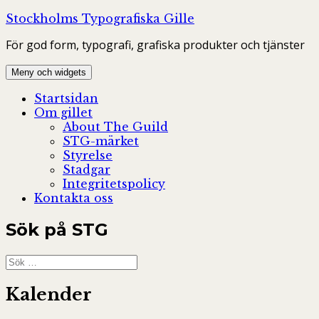
Hoppa
Stockholms Typografiska Gille
till
För god form, typografi, grafiska produkter och tjänster
innehåll
Meny och widgets
Startsidan
Om gillet
About The Guild
STG-märket
Styrelse
Stadgar
Integritetspolicy
Kontakta oss
Sök på STG
Sök
efter:
Kalender