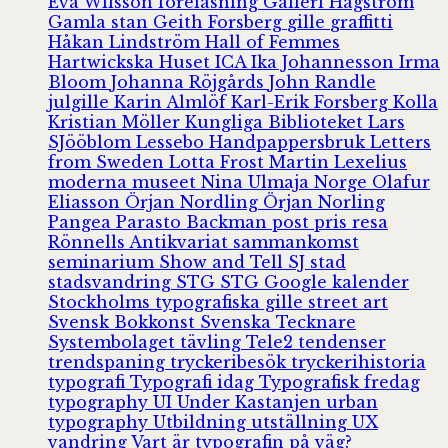
Eva Wilsson
föreläsning
Galleri Hagström
Gamla stan
Geith Forsberg
gille
graffitti
Håkan Lindström
Hall of Femmes
Hartwickska Huset
ICA
Ika Johannesson
Irma
Bloom
Johanna Röjgårds
John Randle
julgille
Karin Almlöf
Karl-Erik Forsberg
Kolla
Kristian Möller
Kungliga Biblioteket
Lars
SJööblom
Lessebo Handpappersbruk
Letters
from Sweden
Lotta Frost
Martin Lexelius
moderna museet
Nina Ulmaja
Norge
Olafur
Eliasson
Örjan Nordling
Örjan Norling
Pangea
Parasto Backman
post
pris
resa
Rönnells Antikvariat
sammankomst
seminarium
Show and Tell
SJ
stad
stadsvandring
STG
STG Google kalender
Stockholms typografiska gille
street art
Svensk Bokkonst
Svenska Tecknare
Systembolaget
tävling
Tele2
tendenser
trendspaning
tryckeribesök
tryckerihistoria
typografi
Typografi idag
Typografisk fredag
typography
UI
Under Kastanjen
urban
typography
Utbildning
utställning
UX
vandring
Vart är typografin på väg?