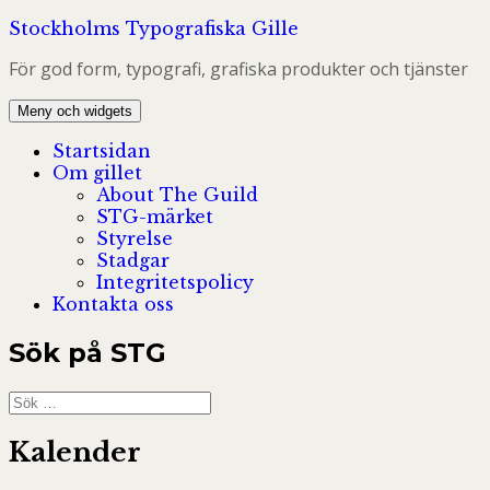
Hoppa
Stockholms Typografiska Gille
till
För god form, typografi, grafiska produkter och tjänster
innehåll
Meny och widgets
Startsidan
Om gillet
About The Guild
STG-märket
Styrelse
Stadgar
Integritetspolicy
Kontakta oss
Sök på STG
Sök
efter:
Kalender