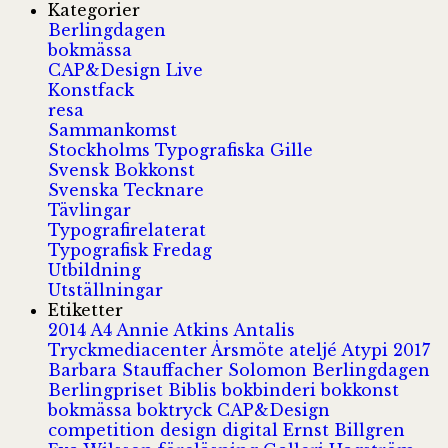
Kategorier
Berlingdagen
bokmässa
CAP&Design Live
Konstfack
resa
Sammankomst
Stockholms Typografiska Gille
Svensk Bokkonst
Svenska Tecknare
Tävlingar
Typografirelaterat
Typografisk Fredag
Utbildning
Utställningar
Etiketter
2014
A4
Annie Atkins
Antalis
Tryckmediacenter
Årsmöte
ateljé
Atypi 2017
Barbara Stauffacher Solomon
Berlingdagen
Berlingpriset
Biblis
bokbinderi
bokkonst
bokmässa
boktryck
CAP&Design
competition
design
digital
Ernst Billgren