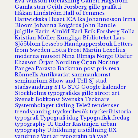
Eva Wilsson
föreläsning
Galleri Hagström
Gamla stan
Geith Forsberg
gille
graffitti
Håkan Lindström
Hall of Femmes
Hartwickska Huset
ICA
Ika Johannesson
Irma
Bloom
Johanna Röjgårds
John Randle
julgille
Karin Almlöf
Karl-Erik Forsberg
Kolla
Kristian Möller
Kungliga Biblioteket
Lars
SJööblom
Lessebo Handpappersbruk
Letters
from Sweden
Lotta Frost
Martin Lexelius
moderna museet
Nina Ulmaja
Norge
Olafur
Eliasson
Örjan Nordling
Örjan Norling
Pangea
Parasto Backman
post
pris
resa
Rönnells Antikvariat
sammankomst
seminarium
Show and Tell
SJ
stad
stadsvandring
STG
STG Google kalender
Stockholms typografiska gille
street art
Svensk Bokkonst
Svenska Tecknare
Systembolaget
tävling
Tele2
tendenser
trendspaning
tryckeribesök
tryckerihistoria
typografi
Typografi idag
Typografisk fredag
typography
UI
Under Kastanjen
urban
typography
Utbildning
utställning
UX
vandring
Vart är typografin på väg?