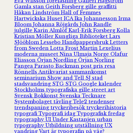
Eva Wilsson
föreläsning
Galleri Hagström
Gamla stan
Geith Forsberg
gille
graffitti
Håkan Lindström
Hall of Femmes
Hartwickska Huset
ICA
Ika Johannesson
Irma
Bloom
Johanna Röjgårds
John Randle
julgille
Karin Almlöf
Karl-Erik Forsberg
Kolla
Kristian Möller
Kungliga Biblioteket
Lars
SJööblom
Lessebo Handpappersbruk
Letters
from Sweden
Lotta Frost
Martin Lexelius
moderna museet
Nina Ulmaja
Norge
Olafur
Eliasson
Örjan Nordling
Örjan Norling
Pangea
Parasto Backman
post
pris
resa
Rönnells Antikvariat
sammankomst
seminarium
Show and Tell
SJ
stad
stadsvandring
STG
STG Google kalender
Stockholms typografiska gille
street art
Svensk Bokkonst
Svenska Tecknare
Systembolaget
tävling
Tele2
tendenser
trendspaning
tryckeribesök
tryckerihistoria
typografi
Typografi idag
Typografisk fredag
typography
UI
Under Kastanjen
urban
typography
Utbildning
utställning
UX
vandring
Vart är typografin på väg?