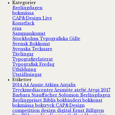
Kategorier
Berlingdagen
bokmässa
CAP&Design Live
Konstfack
resa
Sammankomst
Stockholms Typografiska Gille
Svensk Bokkonst
Svenska Tecknare
Tävlingar
Typografirelaterat
Typografisk Fredag
Utbildning
Utställningar
Etiketter
2014
A4
Annie Atkins
Antalis
Tryckmediacenter
Årsmöte
ateljé
Atypi 2017
Barbara Stauffacher Solomon
Berlingdagen
Berlingpriset
Biblis
bokbinderi
bokkonst
bokmässa
boktryck
CAP&Design
competition
design
digital
Ernst Billgren