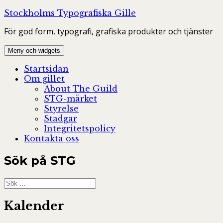
Hoppa
Stockholms Typografiska Gille
till
För god form, typografi, grafiska produkter och tjänster
innehåll
Meny och widgets
Startsidan
Om gillet
About The Guild
STG-märket
Styrelse
Stadgar
Integritetspolicy
Kontakta oss
Sök på STG
Sök
efter:
Kalender