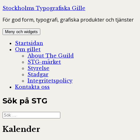
Hoppa
Stockholms Typografiska Gille
till
För god form, typografi, grafiska produkter och tjänster
innehåll
Meny och widgets
Startsidan
Om gillet
About The Guild
STG-märket
Styrelse
Stadgar
Integritetspolicy
Kontakta oss
Sök på STG
Sök
efter:
Kalender