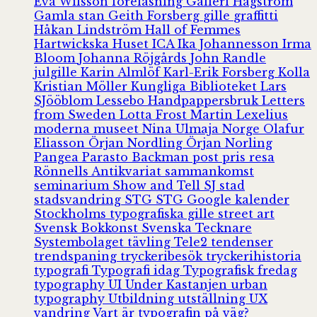
Eva Wilsson
föreläsning
Galleri Hagström
Gamla stan
Geith Forsberg
gille
graffitti
Håkan Lindström
Hall of Femmes
Hartwickska Huset
ICA
Ika Johannesson
Irma
Bloom
Johanna Röjgårds
John Randle
julgille
Karin Almlöf
Karl-Erik Forsberg
Kolla
Kristian Möller
Kungliga Biblioteket
Lars
SJööblom
Lessebo Handpappersbruk
Letters
from Sweden
Lotta Frost
Martin Lexelius
moderna museet
Nina Ulmaja
Norge
Olafur
Eliasson
Örjan Nordling
Örjan Norling
Pangea
Parasto Backman
post
pris
resa
Rönnells Antikvariat
sammankomst
seminarium
Show and Tell
SJ
stad
stadsvandring
STG
STG Google kalender
Stockholms typografiska gille
street art
Svensk Bokkonst
Svenska Tecknare
Systembolaget
tävling
Tele2
tendenser
trendspaning
tryckeribesök
tryckerihistoria
typografi
Typografi idag
Typografisk fredag
typography
UI
Under Kastanjen
urban
typography
Utbildning
utställning
UX
vandring
Vart är typografin på väg?