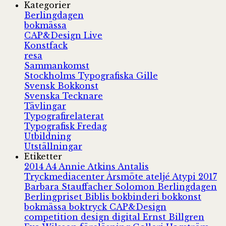
Kategorier
Berlingdagen
bokmässa
CAP&Design Live
Konstfack
resa
Sammankomst
Stockholms Typografiska Gille
Svensk Bokkonst
Svenska Tecknare
Tävlingar
Typografirelaterat
Typografisk Fredag
Utbildning
Utställningar
Etiketter
2014
A4
Annie Atkins
Antalis
Tryckmediacenter
Årsmöte
ateljé
Atypi 2017
Barbara Stauffacher Solomon
Berlingdagen
Berlingpriset
Biblis
bokbinderi
bokkonst
bokmässa
boktryck
CAP&Design
competition
design
digital
Ernst Billgren