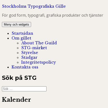
Hoppa
Stockholms Typografiska Gille
till
För god form, typografi, grafiska produkter och tjänster
innehåll
Meny och widgets
Startsidan
Om gillet
About The Guild
STG-märket
Styrelse
Stadgar
Integritetspolicy
Kontakta oss
Sök på STG
Sök
efter:
Kalender