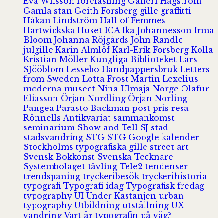
Eva Wilsson
föreläsning
Galleri Hagström
Gamla stan
Geith Forsberg
gille
graffitti
Håkan Lindström
Hall of Femmes
Hartwickska Huset
ICA
Ika Johannesson
Irma
Bloom
Johanna Röjgårds
John Randle
julgille
Karin Almlöf
Karl-Erik Forsberg
Kolla
Kristian Möller
Kungliga Biblioteket
Lars
SJööblom
Lessebo Handpappersbruk
Letters
from Sweden
Lotta Frost
Martin Lexelius
moderna museet
Nina Ulmaja
Norge
Olafur
Eliasson
Örjan Nordling
Örjan Norling
Pangea
Parasto Backman
post
pris
resa
Rönnells Antikvariat
sammankomst
seminarium
Show and Tell
SJ
stad
stadsvandring
STG
STG Google kalender
Stockholms typografiska gille
street art
Svensk Bokkonst
Svenska Tecknare
Systembolaget
tävling
Tele2
tendenser
trendspaning
tryckeribesök
tryckerihistoria
typografi
Typografi idag
Typografisk fredag
typography
UI
Under Kastanjen
urban
typography
Utbildning
utställning
UX
vandring
Vart är typografin på väg?