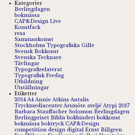
Kategorier
Berlingdagen
bokmässa
CAP&Design Live
Konstfack
resa
Sammankomst
Stockholms Typografiska Gille
Svensk Bokkonst
Svenska Tecknare
Tävlingar
Typografirelaterat
Typografisk Fredag
Utbildning
Utställningar
Etiketter
2014
A4
Annie Atkins
Antalis
Tryckmediacenter
Årsmöte
ateljé
Atypi 2017
Barbara Stauffacher Solomon
Berlingdagen
Berlingpriset
Biblis
bokbinderi
bokkonst
bokmässa
boktryck
CAP&Design
competition
design
digital
Ernst Billgren