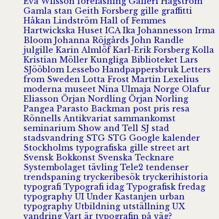
Eva Wilsson
föreläsning
Galleri Hagström
Gamla stan
Geith Forsberg
gille
graffitti
Håkan Lindström
Hall of Femmes
Hartwickska Huset
ICA
Ika Johannesson
Irma
Bloom
Johanna Röjgårds
John Randle
julgille
Karin Almlöf
Karl-Erik Forsberg
Kolla
Kristian Möller
Kungliga Biblioteket
Lars
SJööblom
Lessebo Handpappersbruk
Letters
from Sweden
Lotta Frost
Martin Lexelius
moderna museet
Nina Ulmaja
Norge
Olafur
Eliasson
Örjan Nordling
Örjan Norling
Pangea
Parasto Backman
post
pris
resa
Rönnells Antikvariat
sammankomst
seminarium
Show and Tell
SJ
stad
stadsvandring
STG
STG Google kalender
Stockholms typografiska gille
street art
Svensk Bokkonst
Svenska Tecknare
Systembolaget
tävling
Tele2
tendenser
trendspaning
tryckeribesök
tryckerihistoria
typografi
Typografi idag
Typografisk fredag
typography
UI
Under Kastanjen
urban
typography
Utbildning
utställning
UX
vandring
Vart är typografin på väg?