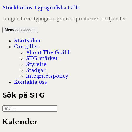
Hoppa
Stockholms Typografiska Gille
till
För god form, typografi, grafiska produkter och tjänster
innehåll
Meny och widgets
Startsidan
Om gillet
About The Guild
STG-märket
Styrelse
Stadgar
Integritetspolicy
Kontakta oss
Sök på STG
Sök
efter:
Kalender