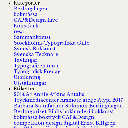
Kategorier
Berlingdagen
bokmässa
CAP&Design Live
Konstfack
resa
Sammankomst
Stockholms Typografiska Gille
Svensk Bokkonst
Svenska Tecknare
Tävlingar
Typografirelaterat
Typografisk Fredag
Utbildning
Utställningar
Etiketter
2014
A4
Annie Atkins
Antalis
Tryckmediacenter
Årsmöte
ateljé
Atypi 2017
Barbara Stauffacher Solomon
Berlingdagen
Berlingpriset
Biblis
bokbinderi
bokkonst
bokmässa
boktryck
CAP&Design
competition
design
digital
Ernst Billgren