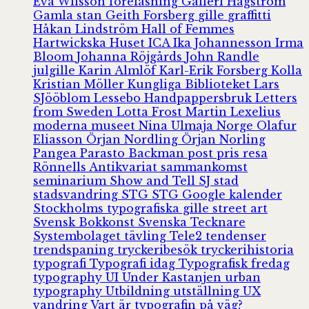
Eva Wilsson
föreläsning
Galleri Hagström
Gamla stan
Geith Forsberg
gille
graffitti
Håkan Lindström
Hall of Femmes
Hartwickska Huset
ICA
Ika Johannesson
Irma
Bloom
Johanna Röjgårds
John Randle
julgille
Karin Almlöf
Karl-Erik Forsberg
Kolla
Kristian Möller
Kungliga Biblioteket
Lars
SJööblom
Lessebo Handpappersbruk
Letters
from Sweden
Lotta Frost
Martin Lexelius
moderna museet
Nina Ulmaja
Norge
Olafur
Eliasson
Örjan Nordling
Örjan Norling
Pangea
Parasto Backman
post
pris
resa
Rönnells Antikvariat
sammankomst
seminarium
Show and Tell
SJ
stad
stadsvandring
STG
STG Google kalender
Stockholms typografiska gille
street art
Svensk Bokkonst
Svenska Tecknare
Systembolaget
tävling
Tele2
tendenser
trendspaning
tryckeribesök
tryckerihistoria
typografi
Typografi idag
Typografisk fredag
typography
UI
Under Kastanjen
urban
typography
Utbildning
utställning
UX
vandring
Vart är typografin på väg?