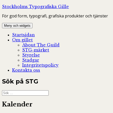
Hoppa
Stockholms Typografiska Gille
till
För god form, typografi, grafiska produkter och tjänster
innehåll
Meny och widgets
Startsidan
Om gillet
About The Guild
STG-märket
Styrelse
Stadgar
Integritetspolicy
Kontakta oss
Sök på STG
Sök
efter:
Kalender