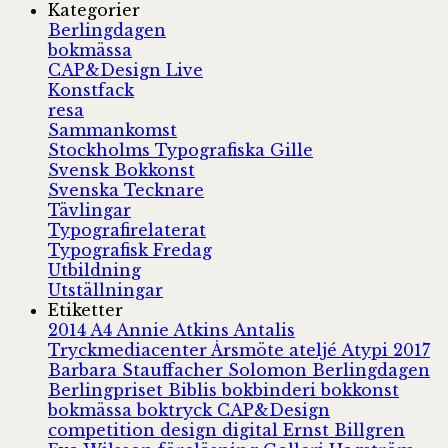
Kategorier
Berlingdagen
bokmässa
CAP&Design Live
Konstfack
resa
Sammankomst
Stockholms Typografiska Gille
Svensk Bokkonst
Svenska Tecknare
Tävlingar
Typografirelaterat
Typografisk Fredag
Utbildning
Utställningar
Etiketter
2014
A4
Annie Atkins
Antalis
Tryckmediacenter
Årsmöte
ateljé
Atypi 2017
Barbara Stauffacher Solomon
Berlingdagen
Berlingpriset
Biblis
bokbinderi
bokkonst
bokmässa
boktryck
CAP&Design
competition
design
digital
Ernst Billgren