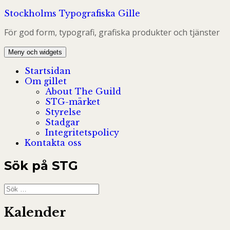
Hoppa
Stockholms Typografiska Gille
till
För god form, typografi, grafiska produkter och tjänster
innehåll
Meny och widgets
Startsidan
Om gillet
About The Guild
STG-märket
Styrelse
Stadgar
Integritetspolicy
Kontakta oss
Sök på STG
Sök
efter:
Kalender