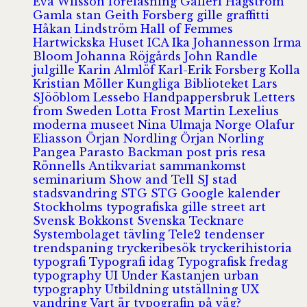
Eva Wilsson
föreläsning
Galleri Hagström
Gamla stan
Geith Forsberg
gille
graffitti
Håkan Lindström
Hall of Femmes
Hartwickska Huset
ICA
Ika Johannesson
Irma
Bloom
Johanna Röjgårds
John Randle
julgille
Karin Almlöf
Karl-Erik Forsberg
Kolla
Kristian Möller
Kungliga Biblioteket
Lars
SJööblom
Lessebo Handpappersbruk
Letters
from Sweden
Lotta Frost
Martin Lexelius
moderna museet
Nina Ulmaja
Norge
Olafur
Eliasson
Örjan Nordling
Örjan Norling
Pangea
Parasto Backman
post
pris
resa
Rönnells Antikvariat
sammankomst
seminarium
Show and Tell
SJ
stad
stadsvandring
STG
STG Google kalender
Stockholms typografiska gille
street art
Svensk Bokkonst
Svenska Tecknare
Systembolaget
tävling
Tele2
tendenser
trendspaning
tryckeribesök
tryckerihistoria
typografi
Typografi idag
Typografisk fredag
typography
UI
Under Kastanjen
urban
typography
Utbildning
utställning
UX
vandring
Vart är typografin på väg?