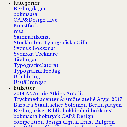
Kategorier
Berlingdagen
bokmässa
CAP&Design Live
Konstfack
resa
Sammankomst
Stockholms Typografiska Gille
Svensk Bokkonst
Svenska Tecknare
Tävlingar
Typografirelaterat
Typografisk Fredag
Utbildning
Utställningar
Etiketter
2014
A4
Annie Atkins
Antalis
Tryckmediacenter
Årsmöte
ateljé
Atypi 2017
Barbara Stauffacher Solomon
Berlingdagen
Berlingpriset
Biblis
bokbinderi
bokkonst
bokmässa
boktryck
CAP&Design
competition
design
digital
Ernst Billgren