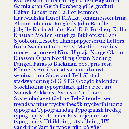
Eva Wilsson
föreläsning
Galleri Hagström
Gamla stan
Geith Forsberg
gille
graffitti
Håkan Lindström
Hall of Femmes
Hartwickska Huset
ICA
Ika Johannesson
Irma
Bloom
Johanna Röjgårds
John Randle
julgille
Karin Almlöf
Karl-Erik Forsberg
Kolla
Kristian Möller
Kungliga Biblioteket
Lars
SJööblom
Lessebo Handpappersbruk
Letters
from Sweden
Lotta Frost
Martin Lexelius
moderna museet
Nina Ulmaja
Norge
Olafur
Eliasson
Örjan Nordling
Örjan Norling
Pangea
Parasto Backman
post
pris
resa
Rönnells Antikvariat
sammankomst
seminarium
Show and Tell
SJ
stad
stadsvandring
STG
STG Google kalender
Stockholms typografiska gille
street art
Svensk Bokkonst
Svenska Tecknare
Systembolaget
tävling
Tele2
tendenser
trendspaning
tryckeribesök
tryckerihistoria
typografi
Typografi idag
Typografisk fredag
typography
UI
Under Kastanjen
urban
typography
Utbildning
utställning
UX
vandring
Vart är typografin på väg?