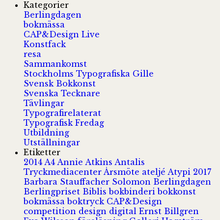
Kategorier
Berlingdagen
bokmässa
CAP&Design Live
Konstfack
resa
Sammankomst
Stockholms Typografiska Gille
Svensk Bokkonst
Svenska Tecknare
Tävlingar
Typografirelaterat
Typografisk Fredag
Utbildning
Utställningar
Etiketter
2014
A4
Annie Atkins
Antalis
Tryckmediacenter
Årsmöte
ateljé
Atypi 2017
Barbara Stauffacher Solomon
Berlingdagen
Berlingpriset
Biblis
bokbinderi
bokkonst
bokmässa
boktryck
CAP&Design
competition
design
digital
Ernst Billgren