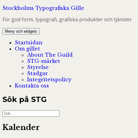
Hoppa
Stockholms Typografiska Gille
till
För god form, typografi, grafiska produkter och tjänster
innehåll
Meny och widgets
Startsidan
Om gillet
About The Guild
STG-märket
Styrelse
Stadgar
Integritetspolicy
Kontakta oss
Sök på STG
Sök
efter:
Kalender