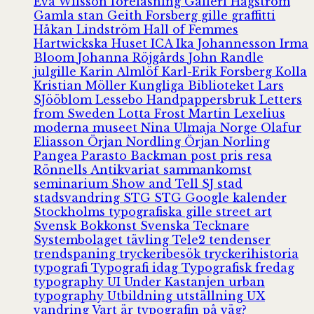
Eva Wilsson
föreläsning
Galleri Hagström
Gamla stan
Geith Forsberg
gille
graffitti
Håkan Lindström
Hall of Femmes
Hartwickska Huset
ICA
Ika Johannesson
Irma
Bloom
Johanna Röjgårds
John Randle
julgille
Karin Almlöf
Karl-Erik Forsberg
Kolla
Kristian Möller
Kungliga Biblioteket
Lars
SJööblom
Lessebo Handpappersbruk
Letters
from Sweden
Lotta Frost
Martin Lexelius
moderna museet
Nina Ulmaja
Norge
Olafur
Eliasson
Örjan Nordling
Örjan Norling
Pangea
Parasto Backman
post
pris
resa
Rönnells Antikvariat
sammankomst
seminarium
Show and Tell
SJ
stad
stadsvandring
STG
STG Google kalender
Stockholms typografiska gille
street art
Svensk Bokkonst
Svenska Tecknare
Systembolaget
tävling
Tele2
tendenser
trendspaning
tryckeribesök
tryckerihistoria
typografi
Typografi idag
Typografisk fredag
typography
UI
Under Kastanjen
urban
typography
Utbildning
utställning
UX
vandring
Vart är typografin på väg?