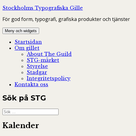
Hoppa
Stockholms Typografiska Gille
till
För god form, typografi, grafiska produkter och tjänster
innehåll
Meny och widgets
Startsidan
Om gillet
About The Guild
STG-märket
Styrelse
Stadgar
Integritetspolicy
Kontakta oss
Sök på STG
Sök
efter:
Kalender