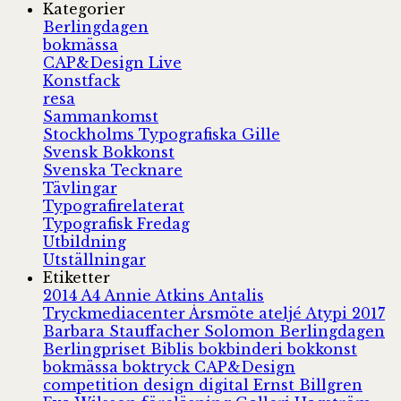
Kategorier
Berlingdagen
bokmässa
CAP&Design Live
Konstfack
resa
Sammankomst
Stockholms Typografiska Gille
Svensk Bokkonst
Svenska Tecknare
Tävlingar
Typografirelaterat
Typografisk Fredag
Utbildning
Utställningar
Etiketter
2014
A4
Annie Atkins
Antalis
Tryckmediacenter
Årsmöte
ateljé
Atypi 2017
Barbara Stauffacher Solomon
Berlingdagen
Berlingpriset
Biblis
bokbinderi
bokkonst
bokmässa
boktryck
CAP&Design
competition
design
digital
Ernst Billgren