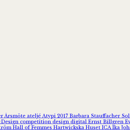
er
Årsmöte
ateljé
Atypi 2017
Barbara Stauffacher S
Design
competition
design
digital
Ernst Billgren
E
ström
Hall of Femmes
Hartwickska Huset
ICA
Ika Jo