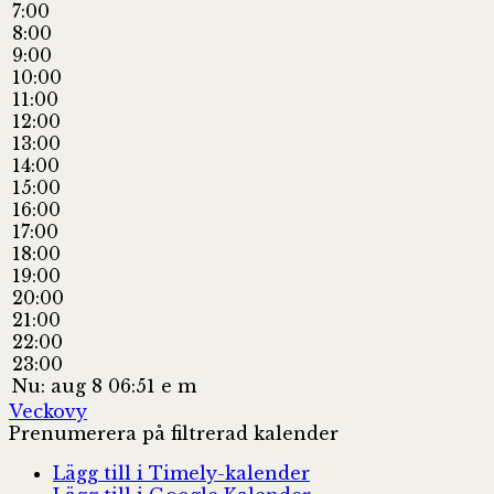
7:00
8:00
9:00
10:00
11:00
12:00
13:00
14:00
15:00
16:00
17:00
18:00
19:00
20:00
21:00
22:00
23:00
Nu: aug 8 06:51 e m
Veckovy
Prenumerera på filtrerad kalender
Lägg till i Timely-kalender