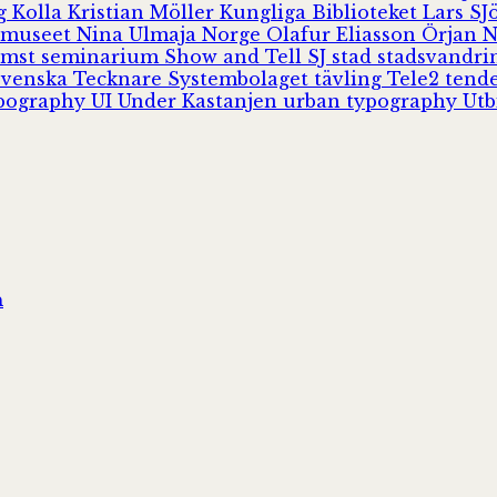
rg
Kolla
Kristian Möller
Kungliga Biblioteket
Lars S
 museet
Nina Ulmaja
Norge
Olafur Eliasson
Örjan 
omst
seminarium
Show and Tell
SJ
stad
stadsvandr
Svenska Tecknare
Systembolaget
tävling
Tele2
tend
pography
UI
Under Kastanjen
urban typography
Utb
n