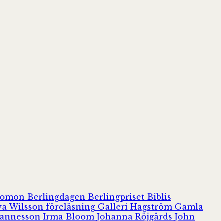
olomon
Berlingdagen
Berlingpriset
Biblis
va Wilsson
föreläsning
Galleri Hagström
Gamla
hannesson
Irma Bloom
Johanna Röjgårds
John