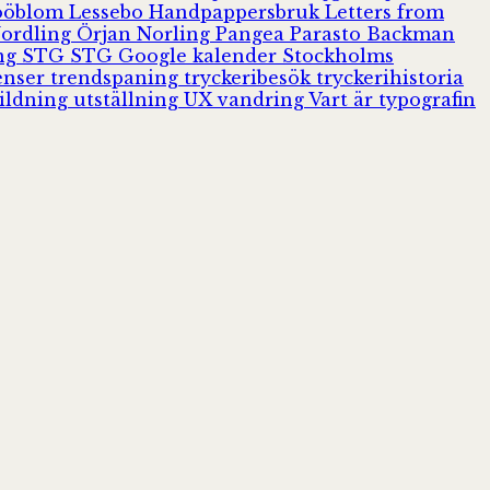
Jööblom
Lessebo Handpappersbruk
Letters from
Nordling
Örjan Norling
Pangea
Parasto Backman
ing
STG
STG Google kalender
Stockholms
enser
trendspaning
tryckeribesök
tryckerihistoria
ildning
utställning
UX
vandring
Vart är typografin