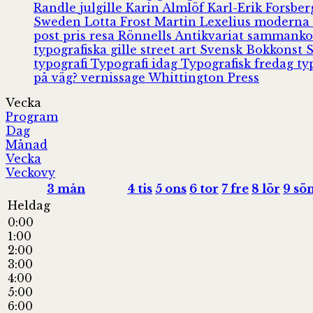
Randle
julgille
Karin Almlöf
Karl-Erik Forsbe
Sweden
Lotta Frost
Martin Lexelius
moderna
post
pris
resa
Rönnells Antikvariat
sammank
typografiska gille
street art
Svensk Bokkonst
typografi
Typografi idag
Typografisk fredag
ty
på väg?
vernissage
Whittington Press
Vecka
Program
Dag
Månad
Vecka
Veckovy
3
mån
4
tis
5
ons
6
tor
7
fre
8
lör
9
sö
Heldag
0:00
1:00
2:00
3:00
4:00
5:00
6:00