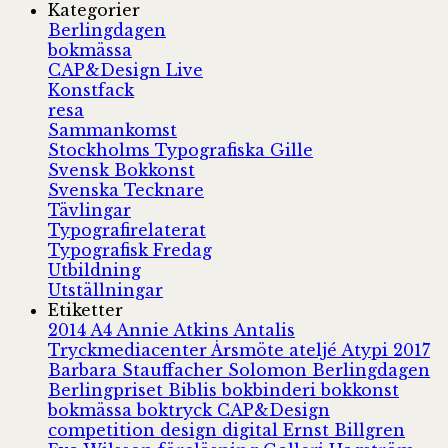
Kategorier
Berlingdagen
bokmässa
CAP&Design Live
Konstfack
resa
Sammankomst
Stockholms Typografiska Gille
Svensk Bokkonst
Svenska Tecknare
Tävlingar
Typografirelaterat
Typografisk Fredag
Utbildning
Utställningar
Etiketter
2014
A4
Annie Atkins
Antalis
Tryckmediacenter
Årsmöte
ateljé
Atypi 2017
Barbara Stauffacher Solomon
Berlingdagen
Berlingpriset
Biblis
bokbinderi
bokkonst
bokmässa
boktryck
CAP&Design
competition
design
digital
Ernst Billgren