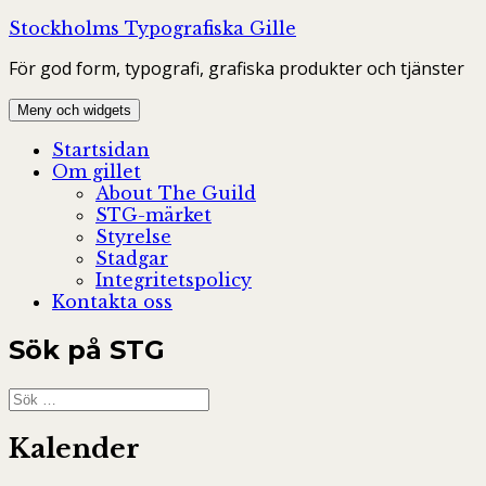
Hoppa
Stockholms Typografiska Gille
till
För god form, typografi, grafiska produkter och tjänster
innehåll
Meny och widgets
Startsidan
Om gillet
About The Guild
STG-märket
Styrelse
Stadgar
Integritetspolicy
Kontakta oss
Sök på STG
Sök
efter:
Kalender