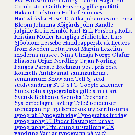
Eva Wilsson
föreläsning
Galleri Hagström
Gamla stan
Geith Forsberg
gille
graffitti
Håkan Lindström
Hall of Femmes
Hartwickska Huset
ICA
Ika Johannesson
Irma
Bloom
Johanna Röjgårds
John Randle
julgille
Karin Almlöf
Karl-Erik Forsberg
Kolla
Kristian Möller
Kungliga Biblioteket
Lars
SJööblom
Lessebo Handpappersbruk
Letters
from Sweden
Lotta Frost
Martin Lexelius
moderna museet
Nina Ulmaja
Norge
Olafur
Eliasson
Örjan Nordling
Örjan Norling
Pangea
Parasto Backman
post
pris
resa
Rönnells Antikvariat
sammankomst
seminarium
Show and Tell
SJ
stad
stadsvandring
STG
STG Google kalender
Stockholms typografiska gille
street art
Svensk Bokkonst
Svenska Tecknare
Systembolaget
tävling
Tele2
tendenser
trendspaning
tryckeribesök
tryckerihistoria
typografi
Typografi idag
Typografisk fredag
typography
UI
Under Kastanjen
urban
typography
Utbildning
utställning
UX
vandring
Vart är typografin på väg?