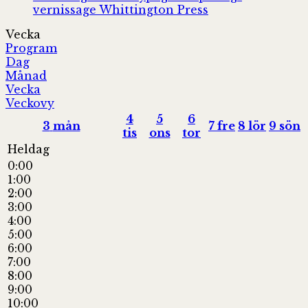
vernissage
Whittington Press
Vecka
Program
Dag
Månad
Vecka
Veckovy
4
5
6
3
mån
7
fre
8
lör
9
sön
tis
ons
tor
Heldag
0:00
1:00
2:00
3:00
4:00
5:00
6:00
7:00
8:00
9:00
10:00