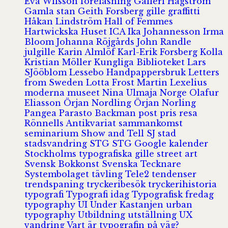
Eva Wilsson
föreläsning
Galleri Hagström
Gamla stan
Geith Forsberg
gille
graffitti
Håkan Lindström
Hall of Femmes
Hartwickska Huset
ICA
Ika Johannesson
Irma
Bloom
Johanna Röjgårds
John Randle
julgille
Karin Almlöf
Karl-Erik Forsberg
Kolla
Kristian Möller
Kungliga Biblioteket
Lars
SJööblom
Lessebo Handpappersbruk
Letters
from Sweden
Lotta Frost
Martin Lexelius
moderna museet
Nina Ulmaja
Norge
Olafur
Eliasson
Örjan Nordling
Örjan Norling
Pangea
Parasto Backman
post
pris
resa
Rönnells Antikvariat
sammankomst
seminarium
Show and Tell
SJ
stad
stadsvandring
STG
STG Google kalender
Stockholms typografiska gille
street art
Svensk Bokkonst
Svenska Tecknare
Systembolaget
tävling
Tele2
tendenser
trendspaning
tryckeribesök
tryckerihistoria
typografi
Typografi idag
Typografisk fredag
typography
UI
Under Kastanjen
urban
typography
Utbildning
utställning
UX
vandring
Vart är typografin på väg?