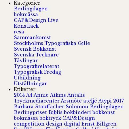
Kategorier
Berlingdagen
bokmässa
CAP&Design Live
Konstfack
resa
Sammankomst
Stockholms Typografiska Gille
Svensk Bokkonst
Svenska Tecknare
Tävlingar
Typografirelaterat
Typografisk Fredag
Utbildning
Utställningar
Etiketter
2014
A4
Annie Atkins
Antalis
Tryckmediacenter
Årsmöte
ateljé
Atypi 2017
Barbara Stauffacher Solomon
Berlingdagen
Berlingpriset
Biblis
bokbinderi
bokkonst
bokmässa
boktryck
CAP&Design
competition
design
digital
Ernst Billgren