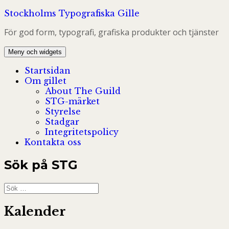
Hoppa
Stockholms Typografiska Gille
till
För god form, typografi, grafiska produkter och tjänster
innehåll
Meny och widgets
Startsidan
Om gillet
About The Guild
STG-märket
Styrelse
Stadgar
Integritetspolicy
Kontakta oss
Sök på STG
Sök
efter:
Kalender