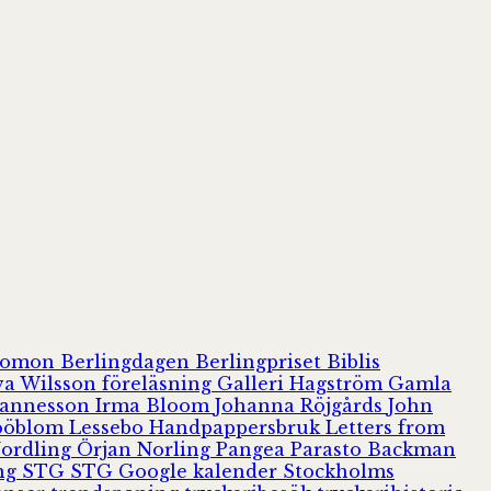
olomon
Berlingdagen
Berlingpriset
Biblis
va Wilsson
föreläsning
Galleri Hagström
Gamla
hannesson
Irma Bloom
Johanna Röjgårds
John
Jööblom
Lessebo Handpappersbruk
Letters from
Nordling
Örjan Norling
Pangea
Parasto Backman
ing
STG
STG Google kalender
Stockholms