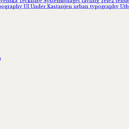
Svenska Tecknare
Systembolaget
tävling
Tele2
tend
pography
UI
Under Kastanjen
urban typography
Utb
n