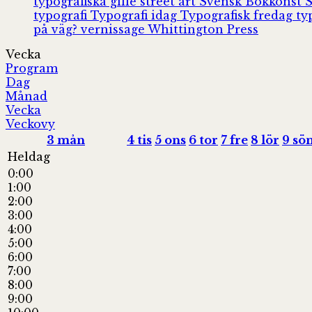
typografiska gille
street art
Svensk Bokkonst
typografi
Typografi idag
Typografisk fredag
ty
på väg?
vernissage
Whittington Press
Vecka
Program
Dag
Månad
Vecka
Veckovy
3
mån
4
tis
5
ons
6
tor
7
fre
8
lör
9
sö
Heldag
0:00
1:00
2:00
3:00
4:00
5:00
6:00
7:00
8:00
9:00