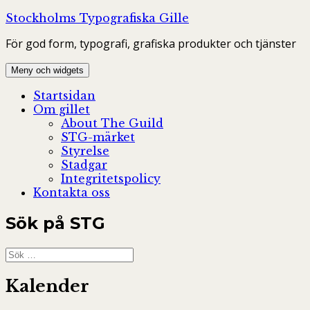
Hoppa
Stockholms Typografiska Gille
till
För god form, typografi, grafiska produkter och tjänster
innehåll
Meny och widgets
Startsidan
Om gillet
About The Guild
STG-märket
Styrelse
Stadgar
Integritetspolicy
Kontakta oss
Sök på STG
Sök
efter:
Kalender