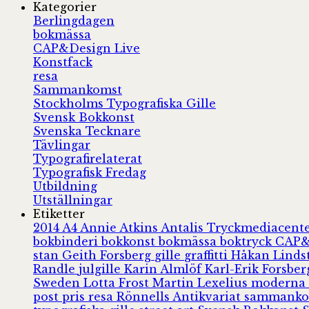
Kategorier
Berlingdagen
bokmässa
CAP&Design Live
Konstfack
resa
Sammankomst
Stockholms Typografiska Gille
Svensk Bokkonst
Svenska Tecknare
Tävlingar
Typografirelaterat
Typografisk Fredag
Utbildning
Utställningar
Etiketter
2014
A4
Annie Atkins
Antalis Tryckmediacent
bokbinderi
bokkonst
bokmässa
boktryck
CAP&
stan
Geith Forsberg
gille
graffitti
Håkan Lind
Randle
julgille
Karin Almlöf
Karl-Erik Forsbe
Sweden
Lotta Frost
Martin Lexelius
moderna
post
pris
resa
Rönnells Antikvariat
sammank