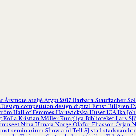
er
Årsmöte
ateljé
Atypi 2017
Barbara Stauffacher S
Design
competition
design
digital
Ernst Billgren
E
ström
Hall of Femmes
Hartwickska Huset
ICA
Ika Jo
rg
Kolla
Kristian Möller
Kungliga Biblioteket
Lars S
 museet
Nina Ulmaja
Norge
Olafur Eliasson
Örjan 
omst
seminarium
Show and Tell
SJ
stad
stadsvandr