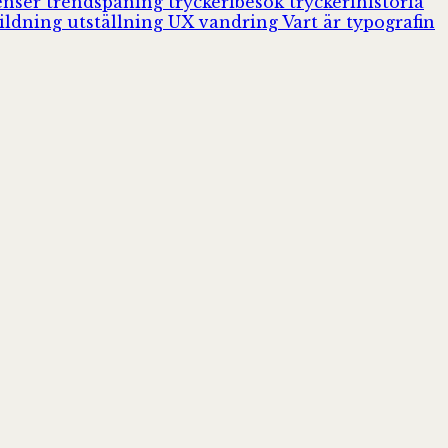
enser
trendspaning
tryckeribesök
tryckerihistoria
ildning
utställning
UX
vandring
Vart är typografin