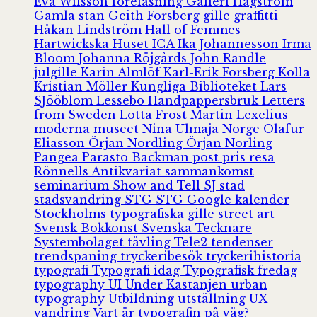
Eva Wilsson
föreläsning
Galleri Hagström
Gamla stan
Geith Forsberg
gille
graffitti
Håkan Lindström
Hall of Femmes
Hartwickska Huset
ICA
Ika Johannesson
Irma
Bloom
Johanna Röjgårds
John Randle
julgille
Karin Almlöf
Karl-Erik Forsberg
Kolla
Kristian Möller
Kungliga Biblioteket
Lars
SJööblom
Lessebo Handpappersbruk
Letters
from Sweden
Lotta Frost
Martin Lexelius
moderna museet
Nina Ulmaja
Norge
Olafur
Eliasson
Örjan Nordling
Örjan Norling
Pangea
Parasto Backman
post
pris
resa
Rönnells Antikvariat
sammankomst
seminarium
Show and Tell
SJ
stad
stadsvandring
STG
STG Google kalender
Stockholms typografiska gille
street art
Svensk Bokkonst
Svenska Tecknare
Systembolaget
tävling
Tele2
tendenser
trendspaning
tryckeribesök
tryckerihistoria
typografi
Typografi idag
Typografisk fredag
typography
UI
Under Kastanjen
urban
typography
Utbildning
utställning
UX
vandring
Vart är typografin på väg?