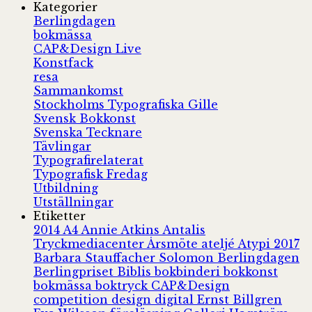
Kategorier
Berlingdagen
bokmässa
CAP&Design Live
Konstfack
resa
Sammankomst
Stockholms Typografiska Gille
Svensk Bokkonst
Svenska Tecknare
Tävlingar
Typografirelaterat
Typografisk Fredag
Utbildning
Utställningar
Etiketter
2014
A4
Annie Atkins
Antalis
Tryckmediacenter
Årsmöte
ateljé
Atypi 2017
Barbara Stauffacher Solomon
Berlingdagen
Berlingpriset
Biblis
bokbinderi
bokkonst
bokmässa
boktryck
CAP&Design
competition
design
digital
Ernst Billgren