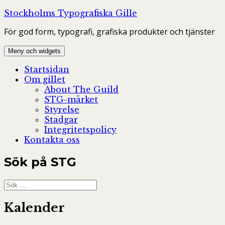
Hoppa
Stockholms Typografiska Gille
till
För god form, typografi, grafiska produkter och tjänster
innehåll
Meny och widgets
Startsidan
Om gillet
About The Guild
STG-märket
Styrelse
Stadgar
Integritetspolicy
Kontakta oss
Sök på STG
Sök
efter:
Kalender