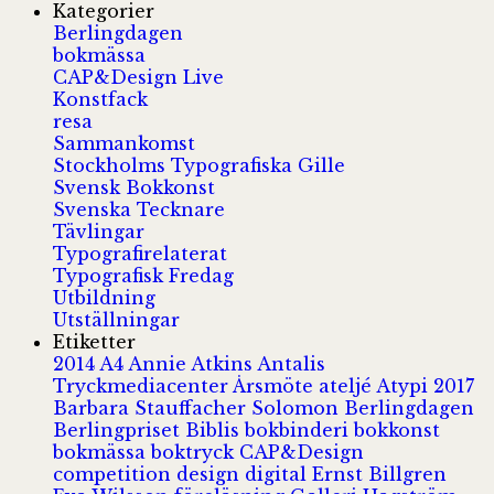
Kategorier
Berlingdagen
bokmässa
CAP&Design Live
Konstfack
resa
Sammankomst
Stockholms Typografiska Gille
Svensk Bokkonst
Svenska Tecknare
Tävlingar
Typografirelaterat
Typografisk Fredag
Utbildning
Utställningar
Etiketter
2014
A4
Annie Atkins
Antalis
Tryckmediacenter
Årsmöte
ateljé
Atypi 2017
Barbara Stauffacher Solomon
Berlingdagen
Berlingpriset
Biblis
bokbinderi
bokkonst
bokmässa
boktryck
CAP&Design
competition
design
digital
Ernst Billgren