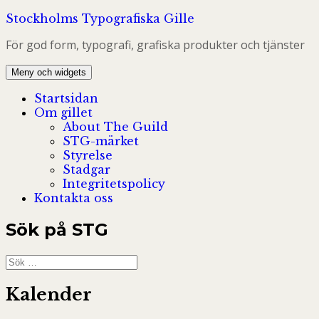
Hoppa
Stockholms Typografiska Gille
till
För god form, typografi, grafiska produkter och tjänster
innehåll
Meny och widgets
Startsidan
Om gillet
About The Guild
STG-märket
Styrelse
Stadgar
Integritetspolicy
Kontakta oss
Sök på STG
Sök
efter:
Kalender