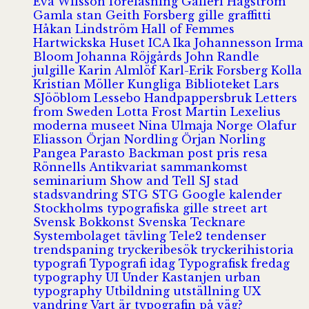
Eva Wilsson
föreläsning
Galleri Hagström
Gamla stan
Geith Forsberg
gille
graffitti
Håkan Lindström
Hall of Femmes
Hartwickska Huset
ICA
Ika Johannesson
Irma
Bloom
Johanna Röjgårds
John Randle
julgille
Karin Almlöf
Karl-Erik Forsberg
Kolla
Kristian Möller
Kungliga Biblioteket
Lars
SJööblom
Lessebo Handpappersbruk
Letters
from Sweden
Lotta Frost
Martin Lexelius
moderna museet
Nina Ulmaja
Norge
Olafur
Eliasson
Örjan Nordling
Örjan Norling
Pangea
Parasto Backman
post
pris
resa
Rönnells Antikvariat
sammankomst
seminarium
Show and Tell
SJ
stad
stadsvandring
STG
STG Google kalender
Stockholms typografiska gille
street art
Svensk Bokkonst
Svenska Tecknare
Systembolaget
tävling
Tele2
tendenser
trendspaning
tryckeribesök
tryckerihistoria
typografi
Typografi idag
Typografisk fredag
typography
UI
Under Kastanjen
urban
typography
Utbildning
utställning
UX
vandring
Vart är typografin på väg?