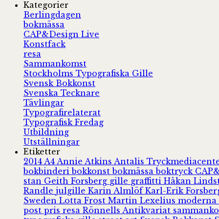
Kategorier
Berlingdagen
bokmässa
CAP&Design Live
Konstfack
resa
Sammankomst
Stockholms Typografiska Gille
Svensk Bokkonst
Svenska Tecknare
Tävlingar
Typografirelaterat
Typografisk Fredag
Utbildning
Utställningar
Etiketter
2014
A4
Annie Atkins
Antalis Tryckmediacent
bokbinderi
bokkonst
bokmässa
boktryck
CAP&
stan
Geith Forsberg
gille
graffitti
Håkan Lind
Randle
julgille
Karin Almlöf
Karl-Erik Forsbe
Sweden
Lotta Frost
Martin Lexelius
moderna
post
pris
resa
Rönnells Antikvariat
sammank