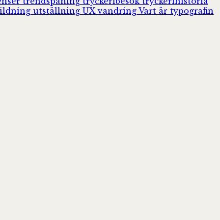
enser
trendspaning
tryckeribesök
tryckerihistoria
ildning
utställning
UX
vandring
Vart är typografin