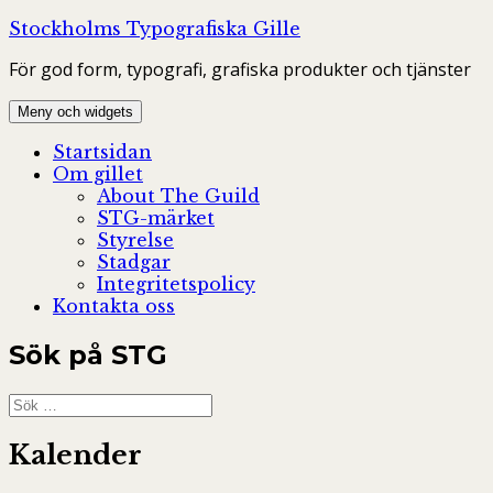
Hoppa
Stockholms Typografiska Gille
till
För god form, typografi, grafiska produkter och tjänster
innehåll
Meny och widgets
Startsidan
Om gillet
About The Guild
STG-märket
Styrelse
Stadgar
Integritetspolicy
Kontakta oss
Sök på STG
Sök
efter:
Kalender