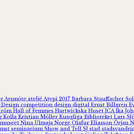
er
Årsmöte
ateljé
Atypi 2017
Barbara Stauffacher S
Design
competition
design
digital
Ernst Billgren
E
ström
Hall of Femmes
Hartwickska Huset
ICA
Ika Jo
rg
Kolla
Kristian Möller
Kungliga Biblioteket
Lars S
 museet
Nina Ulmaja
Norge
Olafur Eliasson
Örjan 
omst
seminarium
Show and Tell
SJ
stad
stadsvandr