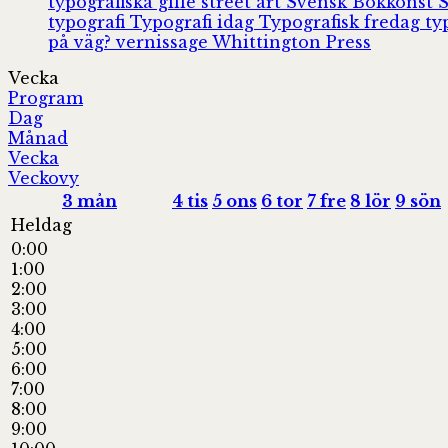
typografiska gille
street art
Svensk Bokkonst
typografi
Typografi idag
Typografisk fredag
ty
på väg?
vernissage
Whittington Press
Vecka
Program
Dag
Månad
Vecka
Veckovy
3
mån
4
tis
5
ons
6
tor
7
fre
8
lör
9
sön
Heldag
0:00
1:00
2:00
3:00
4:00
5:00
6:00
7:00
8:00
9:00