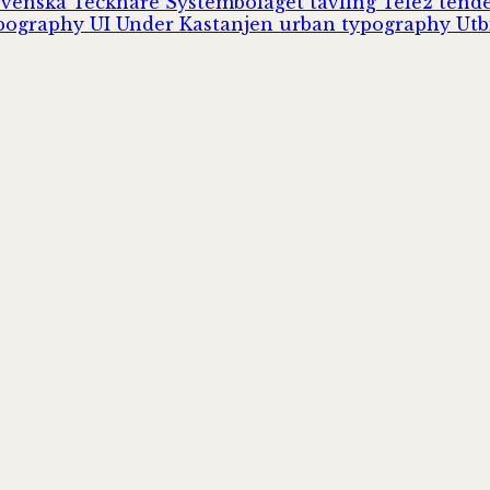
Svenska Tecknare
Systembolaget
tävling
Tele2
tend
pography
UI
Under Kastanjen
urban typography
Utb