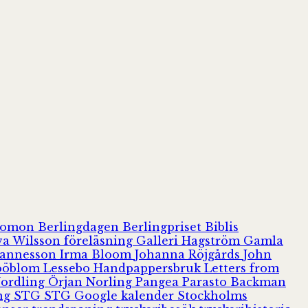
olomon
Berlingdagen
Berlingpriset
Biblis
va Wilsson
föreläsning
Galleri Hagström
Gamla
hannesson
Irma Bloom
Johanna Röjgårds
John
Jööblom
Lessebo Handpappersbruk
Letters from
Nordling
Örjan Norling
Pangea
Parasto Backman
ing
STG
STG Google kalender
Stockholms