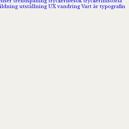
enser
trendspaning
tryckeribesök
tryckerihistoria
ildning
utställning
UX
vandring
Vart är typografin