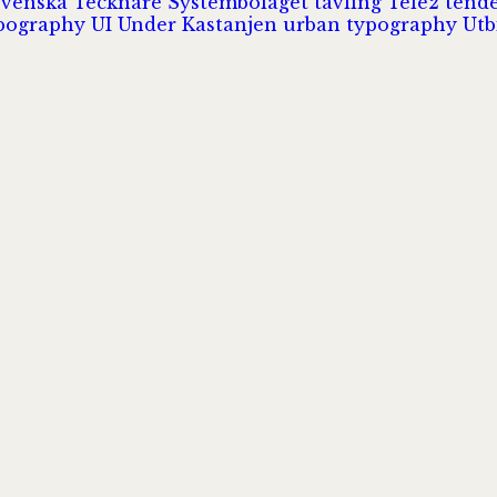
Svenska Tecknare
Systembolaget
tävling
Tele2
tend
pography
UI
Under Kastanjen
urban typography
Utb