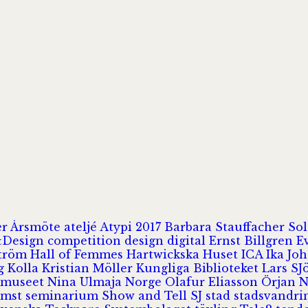
er
Årsmöte
ateljé
Atypi 2017
Barbara Stauffacher S
Design
competition
design
digital
Ernst Billgren
E
ström
Hall of Femmes
Hartwickska Huset
ICA
Ika Jo
rg
Kolla
Kristian Möller
Kungliga Biblioteket
Lars S
 museet
Nina Ulmaja
Norge
Olafur Eliasson
Örjan 
omst
seminarium
Show and Tell
SJ
stad
stadsvandr