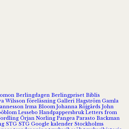
olomon
Berlingdagen
Berlingpriset
Biblis
va Wilsson
föreläsning
Galleri Hagström
Gamla
hannesson
Irma Bloom
Johanna Röjgårds
John
Jööblom
Lessebo Handpappersbruk
Letters from
Nordling
Örjan Norling
Pangea
Parasto Backman
ing
STG
STG Google kalender
Stockholms