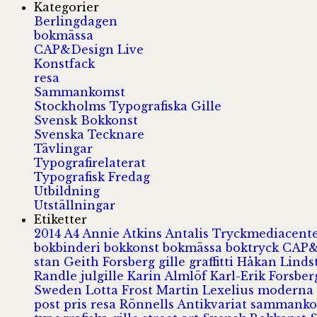
Kategorier
Berlingdagen
bokmässa
CAP&Design Live
Konstfack
resa
Sammankomst
Stockholms Typografiska Gille
Svensk Bokkonst
Svenska Tecknare
Tävlingar
Typografirelaterat
Typografisk Fredag
Utbildning
Utställningar
Etiketter
2014
A4
Annie Atkins
Antalis Tryckmediacent
bokbinderi
bokkonst
bokmässa
boktryck
CAP&
stan
Geith Forsberg
gille
graffitti
Håkan Lind
Randle
julgille
Karin Almlöf
Karl-Erik Forsbe
Sweden
Lotta Frost
Martin Lexelius
moderna
post
pris
resa
Rönnells Antikvariat
sammank