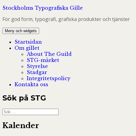
Hoppa
Stockholms Typografiska Gille
till
För god form, typografi, grafiska produkter och tjänster
innehåll
Meny och widgets
Startsidan
Om gillet
About The Guild
STG-märket
Styrelse
Stadgar
Integritetspolicy
Kontakta oss
Sök på STG
Sök
efter:
Kalender