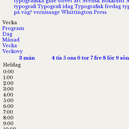
typografiska gille
street art
Svensk Bokkonst
typografi
Typografi idag
Typografisk fredag
ty
på väg?
vernissage
Whittington Press
Vecka
Program
Dag
Månad
Vecka
Veckovy
3
mån
4
tis
5
ons
6
tor
7
fre
8
lör
9
sön
Heldag
0:00
1:00
2:00
3:00
4:00
5:00
6:00
7:00
8:00
9:00