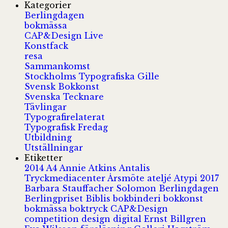
Kategorier
Berlingdagen
bokmässa
CAP&Design Live
Konstfack
resa
Sammankomst
Stockholms Typografiska Gille
Svensk Bokkonst
Svenska Tecknare
Tävlingar
Typografirelaterat
Typografisk Fredag
Utbildning
Utställningar
Etiketter
2014
A4
Annie Atkins
Antalis
Tryckmediacenter
Årsmöte
ateljé
Atypi 2017
Barbara Stauffacher Solomon
Berlingdagen
Berlingpriset
Biblis
bokbinderi
bokkonst
bokmässa
boktryck
CAP&Design
competition
design
digital
Ernst Billgren