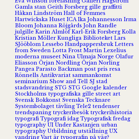
Eva Wilsson
föreläsning
Galleri Hagström
Gamla stan
Geith Forsberg
gille
graffitti
Håkan Lindström
Hall of Femmes
Hartwickska Huset
ICA
Ika Johannesson
Irma
Bloom
Johanna Röjgårds
John Randle
julgille
Karin Almlöf
Karl-Erik Forsberg
Kolla
Kristian Möller
Kungliga Biblioteket
Lars
SJööblom
Lessebo Handpappersbruk
Letters
from Sweden
Lotta Frost
Martin Lexelius
moderna museet
Nina Ulmaja
Norge
Olafur
Eliasson
Örjan Nordling
Örjan Norling
Pangea
Parasto Backman
post
pris
resa
Rönnells Antikvariat
sammankomst
seminarium
Show and Tell
SJ
stad
stadsvandring
STG
STG Google kalender
Stockholms typografiska gille
street art
Svensk Bokkonst
Svenska Tecknare
Systembolaget
tävling
Tele2
tendenser
trendspaning
tryckeribesök
tryckerihistoria
typografi
Typografi idag
Typografisk fredag
typography
UI
Under Kastanjen
urban
typography
Utbildning
utställning
UX
vandring
Vart är typografin på väg?