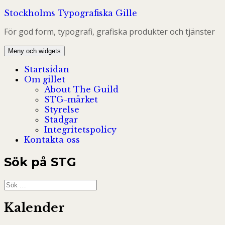
Hoppa
Stockholms Typografiska Gille
till
För god form, typografi, grafiska produkter och tjänster
innehåll
Meny och widgets
Startsidan
Om gillet
About The Guild
STG-märket
Styrelse
Stadgar
Integritetspolicy
Kontakta oss
Sök på STG
Sök
efter:
Kalender