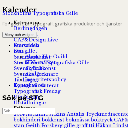
Hoppa
Kalender
Stockholms Typografiska Gille
till
innehåll
Kategorier
För god form, typografi, grafiska produkter och tjänster
Berlingdagen
bokmässa
Meny och widgets
CAP&Design Live
Startsidan
Konstfack
Om gillet
resa
About The Guild
Sammankomst
STG-märket
Stockholms Typografiska Gille
Styrelse
Svensk Bokkonst
Stadgar
Svenska Tecknare
Integritetspolicy
Tävlingar
Kontakta oss
Typografirelaterat
Typografisk Fredag
Sök på STG
Utbildning
Utställningar
Etiketter
Sök
2014
A4
Annie Atkins
Antalis Tryckmediacent
efter:
bokbinderi
bokkonst
bokmässa
boktryck
CAP&
stan
Geith Forsberg
gille
graffitti
Håkan Lind