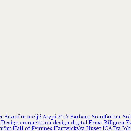
er
Årsmöte
ateljé
Atypi 2017
Barbara Stauffacher S
Design
competition
design
digital
Ernst Billgren
E
ström
Hall of Femmes
Hartwickska Huset
ICA
Ika Jo