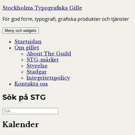
Hoppa
Stockholms Typografiska Gille
till
För god form, typografi, grafiska produkter och tjänster
innehåll
Meny och widgets
Startsidan
Om gillet
About The Guild
STG-märket
Styrelse
Stadgar
Integritetspolicy
Kontakta oss
Sök på STG
Sök
efter:
Kalender