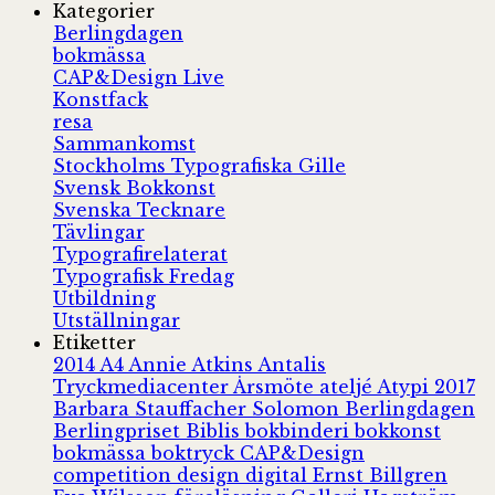
Kategorier
Berlingdagen
bokmässa
CAP&Design Live
Konstfack
resa
Sammankomst
Stockholms Typografiska Gille
Svensk Bokkonst
Svenska Tecknare
Tävlingar
Typografirelaterat
Typografisk Fredag
Utbildning
Utställningar
Etiketter
2014
A4
Annie Atkins
Antalis
Tryckmediacenter
Årsmöte
ateljé
Atypi 2017
Barbara Stauffacher Solomon
Berlingdagen
Berlingpriset
Biblis
bokbinderi
bokkonst
bokmässa
boktryck
CAP&Design
competition
design
digital
Ernst Billgren