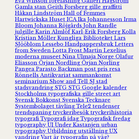
Eva Wilsson
föreläsning
Galleri Hagström
Gamla stan
Geith Forsberg
gille
graffitti
Håkan Lindström
Hall of Femmes
Hartwickska Huset
ICA
Ika Johannesson
Irma
Bloom
Johanna Röjgårds
John Randle
julgille
Karin Almlöf
Karl-Erik Forsberg
Kolla
Kristian Möller
Kungliga Biblioteket
Lars
SJööblom
Lessebo Handpappersbruk
Letters
from Sweden
Lotta Frost
Martin Lexelius
moderna museet
Nina Ulmaja
Norge
Olafur
Eliasson
Örjan Nordling
Örjan Norling
Pangea
Parasto Backman
post
pris
resa
Rönnells Antikvariat
sammankomst
seminarium
Show and Tell
SJ
stad
stadsvandring
STG
STG Google kalender
Stockholms typografiska gille
street art
Svensk Bokkonst
Svenska Tecknare
Systembolaget
tävling
Tele2
tendenser
trendspaning
tryckeribesök
tryckerihistoria
typografi
Typografi idag
Typografisk fredag
typography
UI
Under Kastanjen
urban
typography
Utbildning
utställning
UX
vandring
Vart är typografin på väg?