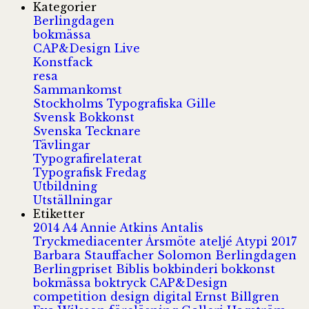
Kategorier
Berlingdagen
bokmässa
CAP&Design Live
Konstfack
resa
Sammankomst
Stockholms Typografiska Gille
Svensk Bokkonst
Svenska Tecknare
Tävlingar
Typografirelaterat
Typografisk Fredag
Utbildning
Utställningar
Etiketter
2014
A4
Annie Atkins
Antalis
Tryckmediacenter
Årsmöte
ateljé
Atypi 2017
Barbara Stauffacher Solomon
Berlingdagen
Berlingpriset
Biblis
bokbinderi
bokkonst
bokmässa
boktryck
CAP&Design
competition
design
digital
Ernst Billgren