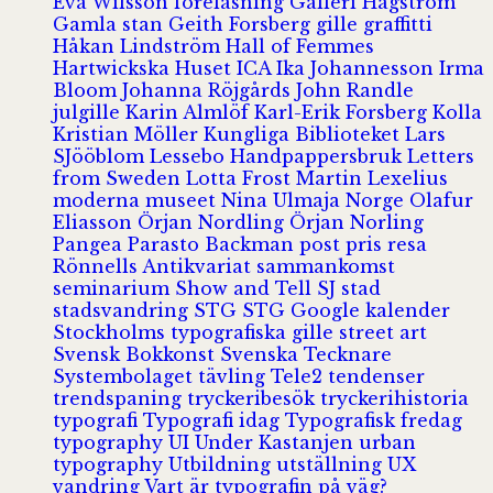
Eva Wilsson
föreläsning
Galleri Hagström
Gamla stan
Geith Forsberg
gille
graffitti
Håkan Lindström
Hall of Femmes
Hartwickska Huset
ICA
Ika Johannesson
Irma
Bloom
Johanna Röjgårds
John Randle
julgille
Karin Almlöf
Karl-Erik Forsberg
Kolla
Kristian Möller
Kungliga Biblioteket
Lars
SJööblom
Lessebo Handpappersbruk
Letters
from Sweden
Lotta Frost
Martin Lexelius
moderna museet
Nina Ulmaja
Norge
Olafur
Eliasson
Örjan Nordling
Örjan Norling
Pangea
Parasto Backman
post
pris
resa
Rönnells Antikvariat
sammankomst
seminarium
Show and Tell
SJ
stad
stadsvandring
STG
STG Google kalender
Stockholms typografiska gille
street art
Svensk Bokkonst
Svenska Tecknare
Systembolaget
tävling
Tele2
tendenser
trendspaning
tryckeribesök
tryckerihistoria
typografi
Typografi idag
Typografisk fredag
typography
UI
Under Kastanjen
urban
typography
Utbildning
utställning
UX
vandring
Vart är typografin på väg?