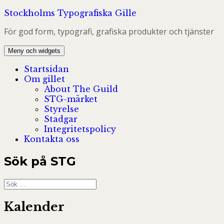
Hoppa
Stockholms Typografiska Gille
till
För god form, typografi, grafiska produkter och tjänster
innehåll
Meny och widgets
Startsidan
Om gillet
About The Guild
STG-märket
Styrelse
Stadgar
Integritetspolicy
Kontakta oss
Sök på STG
Sök
efter:
Kalender