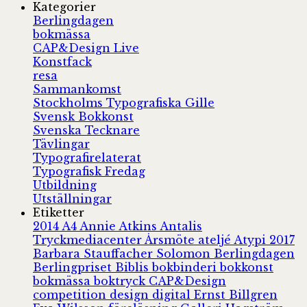
Kategorier
Berlingdagen
bokmässa
CAP&Design Live
Konstfack
resa
Sammankomst
Stockholms Typografiska Gille
Svensk Bokkonst
Svenska Tecknare
Tävlingar
Typografirelaterat
Typografisk Fredag
Utbildning
Utställningar
Etiketter
2014
A4
Annie Atkins
Antalis
Tryckmediacenter
Årsmöte
ateljé
Atypi 2017
Barbara Stauffacher Solomon
Berlingdagen
Berlingpriset
Biblis
bokbinderi
bokkonst
bokmässa
boktryck
CAP&Design
competition
design
digital
Ernst Billgren