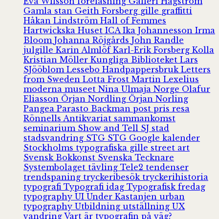
Eva Wilsson
föreläsning
Galleri Hagström
Gamla stan
Geith Forsberg
gille
graffitti
Håkan Lindström
Hall of Femmes
Hartwickska Huset
ICA
Ika Johannesson
Irma
Bloom
Johanna Röjgårds
John Randle
julgille
Karin Almlöf
Karl-Erik Forsberg
Kolla
Kristian Möller
Kungliga Biblioteket
Lars
SJööblom
Lessebo Handpappersbruk
Letters
from Sweden
Lotta Frost
Martin Lexelius
moderna museet
Nina Ulmaja
Norge
Olafur
Eliasson
Örjan Nordling
Örjan Norling
Pangea
Parasto Backman
post
pris
resa
Rönnells Antikvariat
sammankomst
seminarium
Show and Tell
SJ
stad
stadsvandring
STG
STG Google kalender
Stockholms typografiska gille
street art
Svensk Bokkonst
Svenska Tecknare
Systembolaget
tävling
Tele2
tendenser
trendspaning
tryckeribesök
tryckerihistoria
typografi
Typografi idag
Typografisk fredag
typography
UI
Under Kastanjen
urban
typography
Utbildning
utställning
UX
vandring
Vart är typografin på väg?