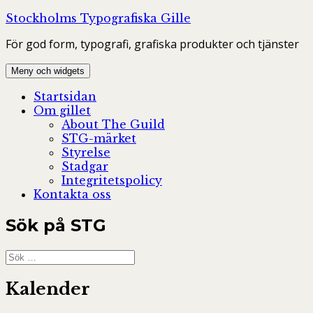
Hoppa
Stockholms Typografiska Gille
till
För god form, typografi, grafiska produkter och tjänster
innehåll
Meny och widgets
Startsidan
Om gillet
About The Guild
STG-märket
Styrelse
Stadgar
Integritetspolicy
Kontakta oss
Sök på STG
Sök
efter:
Kalender