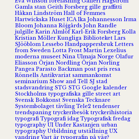
Eva Wilsson
föreläsning
Galleri Hagström
Gamla stan
Geith Forsberg
gille
graffitti
Håkan Lindström
Hall of Femmes
Hartwickska Huset
ICA
Ika Johannesson
Irma
Bloom
Johanna Röjgårds
John Randle
julgille
Karin Almlöf
Karl-Erik Forsberg
Kolla
Kristian Möller
Kungliga Biblioteket
Lars
SJööblom
Lessebo Handpappersbruk
Letters
from Sweden
Lotta Frost
Martin Lexelius
moderna museet
Nina Ulmaja
Norge
Olafur
Eliasson
Örjan Nordling
Örjan Norling
Pangea
Parasto Backman
post
pris
resa
Rönnells Antikvariat
sammankomst
seminarium
Show and Tell
SJ
stad
stadsvandring
STG
STG Google kalender
Stockholms typografiska gille
street art
Svensk Bokkonst
Svenska Tecknare
Systembolaget
tävling
Tele2
tendenser
trendspaning
tryckeribesök
tryckerihistoria
typografi
Typografi idag
Typografisk fredag
typography
UI
Under Kastanjen
urban
typography
Utbildning
utställning
UX
vandring
Vart är typografin på väg?