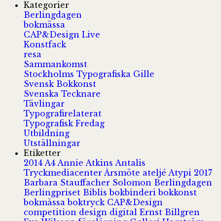
Kategorier
Berlingdagen
bokmässa
CAP&Design Live
Konstfack
resa
Sammankomst
Stockholms Typografiska Gille
Svensk Bokkonst
Svenska Tecknare
Tävlingar
Typografirelaterat
Typografisk Fredag
Utbildning
Utställningar
Etiketter
2014
A4
Annie Atkins
Antalis
Tryckmediacenter
Årsmöte
ateljé
Atypi 2017
Barbara Stauffacher Solomon
Berlingdagen
Berlingpriset
Biblis
bokbinderi
bokkonst
bokmässa
boktryck
CAP&Design
competition
design
digital
Ernst Billgren