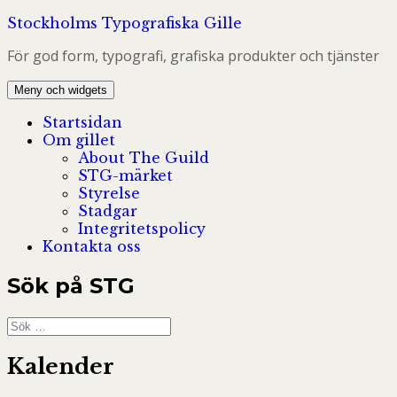
Hoppa
Stockholms Typografiska Gille
till
För god form, typografi, grafiska produkter och tjänster
innehåll
Meny och widgets
Startsidan
Om gillet
About The Guild
STG-märket
Styrelse
Stadgar
Integritetspolicy
Kontakta oss
Sök på STG
Sök
efter:
Kalender