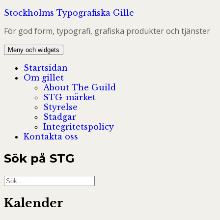
Hoppa
Stockholms Typografiska Gille
till
För god form, typografi, grafiska produkter och tjänster
innehåll
Meny och widgets
Startsidan
Om gillet
About The Guild
STG-märket
Styrelse
Stadgar
Integritetspolicy
Kontakta oss
Sök på STG
Sök
efter:
Kalender