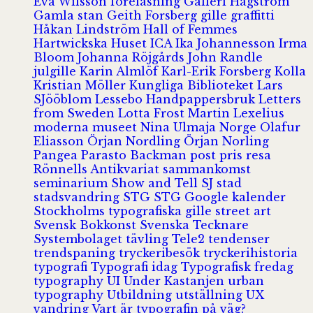
Eva Wilsson
föreläsning
Galleri Hagström
Gamla stan
Geith Forsberg
gille
graffitti
Håkan Lindström
Hall of Femmes
Hartwickska Huset
ICA
Ika Johannesson
Irma
Bloom
Johanna Röjgårds
John Randle
julgille
Karin Almlöf
Karl-Erik Forsberg
Kolla
Kristian Möller
Kungliga Biblioteket
Lars
SJööblom
Lessebo Handpappersbruk
Letters
from Sweden
Lotta Frost
Martin Lexelius
moderna museet
Nina Ulmaja
Norge
Olafur
Eliasson
Örjan Nordling
Örjan Norling
Pangea
Parasto Backman
post
pris
resa
Rönnells Antikvariat
sammankomst
seminarium
Show and Tell
SJ
stad
stadsvandring
STG
STG Google kalender
Stockholms typografiska gille
street art
Svensk Bokkonst
Svenska Tecknare
Systembolaget
tävling
Tele2
tendenser
trendspaning
tryckeribesök
tryckerihistoria
typografi
Typografi idag
Typografisk fredag
typography
UI
Under Kastanjen
urban
typography
Utbildning
utställning
UX
vandring
Vart är typografin på väg?