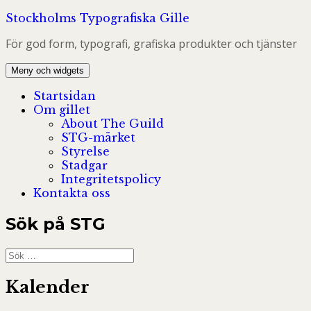
Hoppa
Stockholms Typografiska Gille
till
För god form, typografi, grafiska produkter och tjänster
innehåll
Meny och widgets
Startsidan
Om gillet
About The Guild
STG-märket
Styrelse
Stadgar
Integritetspolicy
Kontakta oss
Sök på STG
Sök
efter:
Kalender