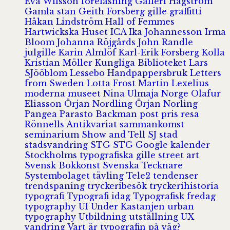
Eva Wilsson
föreläsning
Galleri Hagström
Gamla stan
Geith Forsberg
gille
graffitti
Håkan Lindström
Hall of Femmes
Hartwickska Huset
ICA
Ika Johannesson
Irma
Bloom
Johanna Röjgårds
John Randle
julgille
Karin Almlöf
Karl-Erik Forsberg
Kolla
Kristian Möller
Kungliga Biblioteket
Lars
SJööblom
Lessebo Handpappersbruk
Letters
from Sweden
Lotta Frost
Martin Lexelius
moderna museet
Nina Ulmaja
Norge
Olafur
Eliasson
Örjan Nordling
Örjan Norling
Pangea
Parasto Backman
post
pris
resa
Rönnells Antikvariat
sammankomst
seminarium
Show and Tell
SJ
stad
stadsvandring
STG
STG Google kalender
Stockholms typografiska gille
street art
Svensk Bokkonst
Svenska Tecknare
Systembolaget
tävling
Tele2
tendenser
trendspaning
tryckeribesök
tryckerihistoria
typografi
Typografi idag
Typografisk fredag
typography
UI
Under Kastanjen
urban
typography
Utbildning
utställning
UX
vandring
Vart är typografin på väg?