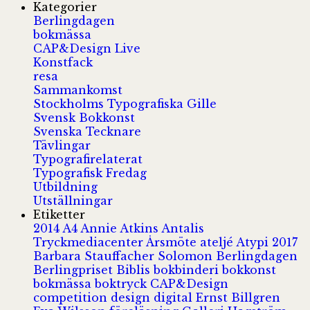
Kategorier
Berlingdagen
bokmässa
CAP&Design Live
Konstfack
resa
Sammankomst
Stockholms Typografiska Gille
Svensk Bokkonst
Svenska Tecknare
Tävlingar
Typografirelaterat
Typografisk Fredag
Utbildning
Utställningar
Etiketter
2014
A4
Annie Atkins
Antalis
Tryckmediacenter
Årsmöte
ateljé
Atypi 2017
Barbara Stauffacher Solomon
Berlingdagen
Berlingpriset
Biblis
bokbinderi
bokkonst
bokmässa
boktryck
CAP&Design
competition
design
digital
Ernst Billgren