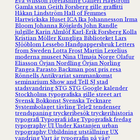
Eva Wilsson
föreläsning
Galleri Hagström
Gamla stan
Geith Forsberg
gille
graffitti
Håkan Lindström
Hall of Femmes
Hartwickska Huset
ICA
Ika Johannesson
Irma
Bloom
Johanna Röjgårds
John Randle
julgille
Karin Almlöf
Karl-Erik Forsberg
Kolla
Kristian Möller
Kungliga Biblioteket
Lars
SJööblom
Lessebo Handpappersbruk
Letters
from Sweden
Lotta Frost
Martin Lexelius
moderna museet
Nina Ulmaja
Norge
Olafur
Eliasson
Örjan Nordling
Örjan Norling
Pangea
Parasto Backman
post
pris
resa
Rönnells Antikvariat
sammankomst
seminarium
Show and Tell
SJ
stad
stadsvandring
STG
STG Google kalender
Stockholms typografiska gille
street art
Svensk Bokkonst
Svenska Tecknare
Systembolaget
tävling
Tele2
tendenser
trendspaning
tryckeribesök
tryckerihistoria
typografi
Typografi idag
Typografisk fredag
typography
UI
Under Kastanjen
urban
typography
Utbildning
utställning
UX
vandring
Vart är typografin på väg?