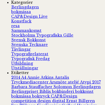
Kategorier
Berlingdagen
bokmässa
CAP&Design Live
Konstfack
resa
Sammankomst
Stockholms Typografiska Gille
Svensk Bokkonst
Svenska Tecknare
Tävlingar
Typografirelaterat
Typografisk Fredag
Utbildning
Utställningar
Etiketter
2014
A4
Annie Atkins
Antalis
Tryckmediacenter
Årsmöte
ateljé
Atypi 2017
Barbara Stauffacher Solomon
Berlingdagen
Berlingpriset
Biblis
bokbinderi
bokkonst
bokmässa
boktryck
CAP&Design
competition
design
digital
Ernst Billgren