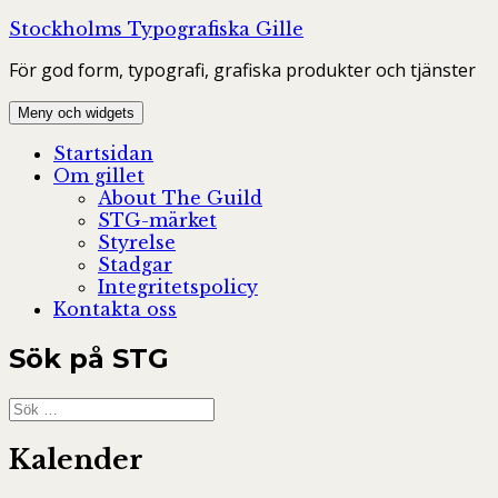
Hoppa
Stockholms Typografiska Gille
till
För god form, typografi, grafiska produkter och tjänster
innehåll
Meny och widgets
Startsidan
Om gillet
About The Guild
STG-märket
Styrelse
Stadgar
Integritetspolicy
Kontakta oss
Sök på STG
Sök
efter:
Kalender