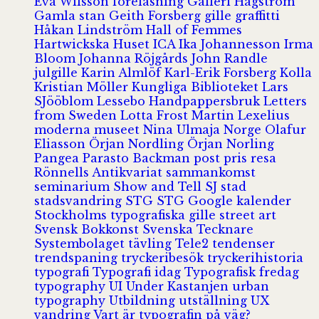
Eva Wilsson
föreläsning
Galleri Hagström
Gamla stan
Geith Forsberg
gille
graffitti
Håkan Lindström
Hall of Femmes
Hartwickska Huset
ICA
Ika Johannesson
Irma
Bloom
Johanna Röjgårds
John Randle
julgille
Karin Almlöf
Karl-Erik Forsberg
Kolla
Kristian Möller
Kungliga Biblioteket
Lars
SJööblom
Lessebo Handpappersbruk
Letters
from Sweden
Lotta Frost
Martin Lexelius
moderna museet
Nina Ulmaja
Norge
Olafur
Eliasson
Örjan Nordling
Örjan Norling
Pangea
Parasto Backman
post
pris
resa
Rönnells Antikvariat
sammankomst
seminarium
Show and Tell
SJ
stad
stadsvandring
STG
STG Google kalender
Stockholms typografiska gille
street art
Svensk Bokkonst
Svenska Tecknare
Systembolaget
tävling
Tele2
tendenser
trendspaning
tryckeribesök
tryckerihistoria
typografi
Typografi idag
Typografisk fredag
typography
UI
Under Kastanjen
urban
typography
Utbildning
utställning
UX
vandring
Vart är typografin på väg?