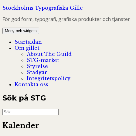
Hoppa
Stockholms Typografiska Gille
till
För god form, typografi, grafiska produkter och tjänster
innehåll
Meny och widgets
Startsidan
Om gillet
About The Guild
STG-märket
Styrelse
Stadgar
Integritetspolicy
Kontakta oss
Sök på STG
Sök
efter:
Kalender