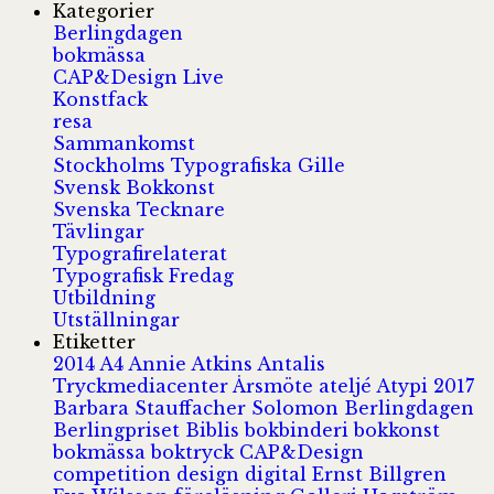
Kategorier
Berlingdagen
bokmässa
CAP&Design Live
Konstfack
resa
Sammankomst
Stockholms Typografiska Gille
Svensk Bokkonst
Svenska Tecknare
Tävlingar
Typografirelaterat
Typografisk Fredag
Utbildning
Utställningar
Etiketter
2014
A4
Annie Atkins
Antalis
Tryckmediacenter
Årsmöte
ateljé
Atypi 2017
Barbara Stauffacher Solomon
Berlingdagen
Berlingpriset
Biblis
bokbinderi
bokkonst
bokmässa
boktryck
CAP&Design
competition
design
digital
Ernst Billgren