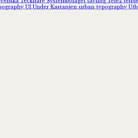
Svenska Tecknare
Systembolaget
tävling
Tele2
tend
pography
UI
Under Kastanjen
urban typography
Utb