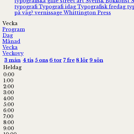
typografiska gille
street art
Svensk Bokkonst
typografi
Typografi idag
Typografisk fredag
ty
på väg?
vernissage
Whittington Press
Vecka
Program
Dag
Månad
Vecka
Veckovy
3
mån
4
tis
5
ons
6
tor
7
fre
8
lör
9
sön
Heldag
0:00
1:00
2:00
3:00
4:00
5:00
6:00
7:00
8:00
9:00