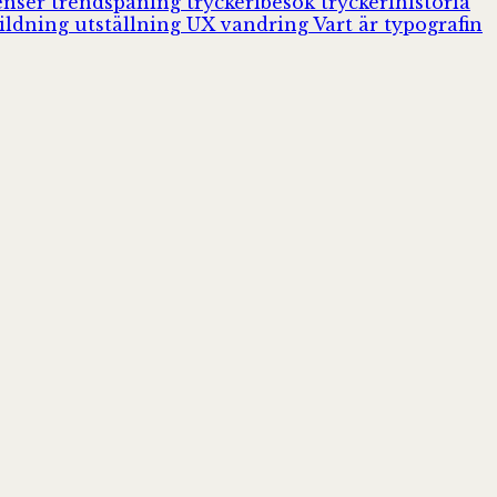
enser
trendspaning
tryckeribesök
tryckerihistoria
ildning
utställning
UX
vandring
Vart är typografin