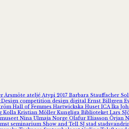
er
Årsmöte
ateljé
Atypi 2017
Barbara Stauffacher S
Design
competition
design
digital
Ernst Billgren
E
ström
Hall of Femmes
Hartwickska Huset
ICA
Ika Jo
rg
Kolla
Kristian Möller
Kungliga Biblioteket
Lars S
 museet
Nina Ulmaja
Norge
Olafur Eliasson
Örjan 
omst
seminarium
Show and Tell
SJ
stad
stadsvandr