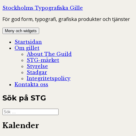
Hoppa
Stockholms Typografiska Gille
till
För god form, typografi, grafiska produkter och tjänster
innehåll
Meny och widgets
Startsidan
Om gillet
About The Guild
STG-märket
Styrelse
Stadgar
Integritetspolicy
Kontakta oss
Sök på STG
Sök
efter:
Kalender