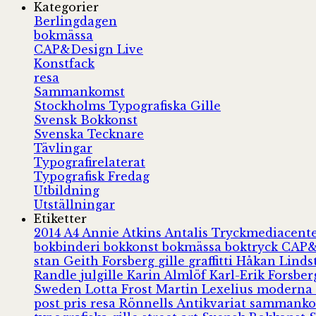
Kategorier
Berlingdagen
bokmässa
CAP&Design Live
Konstfack
resa
Sammankomst
Stockholms Typografiska Gille
Svensk Bokkonst
Svenska Tecknare
Tävlingar
Typografirelaterat
Typografisk Fredag
Utbildning
Utställningar
Etiketter
2014
A4
Annie Atkins
Antalis Tryckmediacent
bokbinderi
bokkonst
bokmässa
boktryck
CAP&
stan
Geith Forsberg
gille
graffitti
Håkan Lind
Randle
julgille
Karin Almlöf
Karl-Erik Forsbe
Sweden
Lotta Frost
Martin Lexelius
moderna
post
pris
resa
Rönnells Antikvariat
sammank