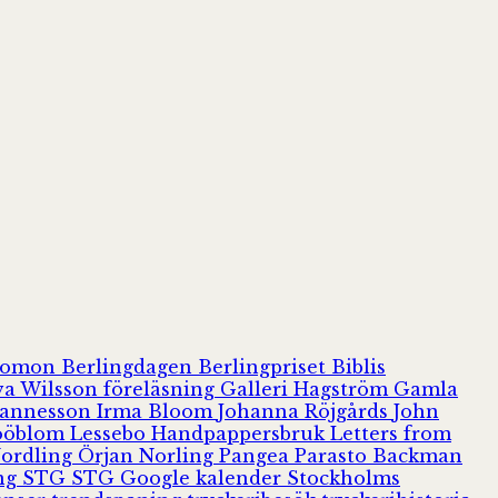
olomon
Berlingdagen
Berlingpriset
Biblis
va Wilsson
föreläsning
Galleri Hagström
Gamla
hannesson
Irma Bloom
Johanna Röjgårds
John
Jööblom
Lessebo Handpappersbruk
Letters from
Nordling
Örjan Norling
Pangea
Parasto Backman
ing
STG
STG Google kalender
Stockholms