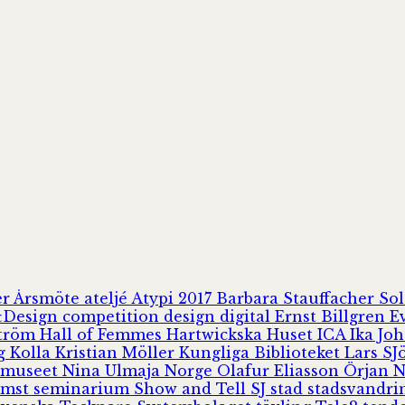
er
Årsmöte
ateljé
Atypi 2017
Barbara Stauffacher S
Design
competition
design
digital
Ernst Billgren
E
ström
Hall of Femmes
Hartwickska Huset
ICA
Ika Jo
rg
Kolla
Kristian Möller
Kungliga Biblioteket
Lars S
 museet
Nina Ulmaja
Norge
Olafur Eliasson
Örjan 
omst
seminarium
Show and Tell
SJ
stad
stadsvandr