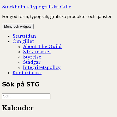
Hoppa
Stockholms Typografiska Gille
till
För god form, typografi, grafiska produkter och tjänster
innehåll
Meny och widgets
Startsidan
Om gillet
About The Guild
STG-märket
Styrelse
Stadgar
Integritetspolicy
Kontakta oss
Sök på STG
Sök
efter:
Kalender