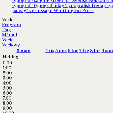
typografiska gille
street art
Svensk Bokkonst
typografi
Typografi idag
Typografisk fredag
ty
på väg?
vernissage
Whittington Press
Vecka
Program
Dag
Månad
Vecka
Veckovy
3
mån
4
tis
5
ons
6
tor
7
fre
8
lör
9
sön
Heldag
0:00
1:00
2:00
3:00
4:00
5:00
6:00
7:00
8:00
9:00