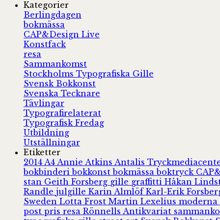
Kategorier
Berlingdagen
bokmässa
CAP&Design Live
Konstfack
resa
Sammankomst
Stockholms Typografiska Gille
Svensk Bokkonst
Svenska Tecknare
Tävlingar
Typografirelaterat
Typografisk Fredag
Utbildning
Utställningar
Etiketter
2014
A4
Annie Atkins
Antalis Tryckmediacent
bokbinderi
bokkonst
bokmässa
boktryck
CAP&
stan
Geith Forsberg
gille
graffitti
Håkan Lind
Randle
julgille
Karin Almlöf
Karl-Erik Forsbe
Sweden
Lotta Frost
Martin Lexelius
moderna
post
pris
resa
Rönnells Antikvariat
sammank