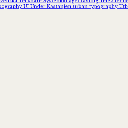
Svenska Tecknare
Systembolaget
tävling
Tele2
tend
pography
UI
Under Kastanjen
urban typography
Utb