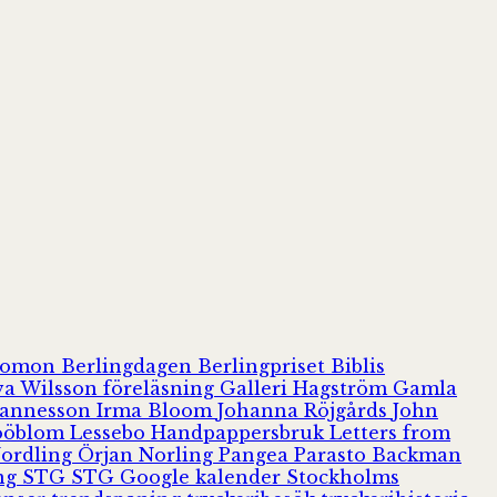
olomon
Berlingdagen
Berlingpriset
Biblis
va Wilsson
föreläsning
Galleri Hagström
Gamla
hannesson
Irma Bloom
Johanna Röjgårds
John
Jööblom
Lessebo Handpappersbruk
Letters from
Nordling
Örjan Norling
Pangea
Parasto Backman
ing
STG
STG Google kalender
Stockholms