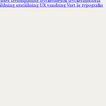
enser
trendspaning
tryckeribesök
tryckerihistoria
ildning
utställning
UX
vandring
Vart är typografin