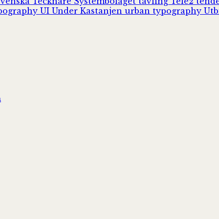
Svenska Tecknare
Systembolaget
tävling
Tele2
tend
pography
UI
Under Kastanjen
urban typography
Utb
n