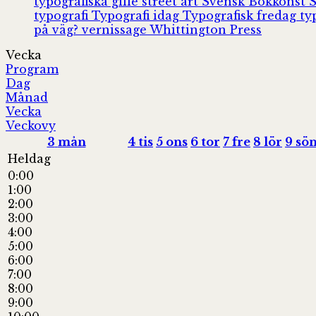
typografiska gille
street art
Svensk Bokkonst
typografi
Typografi idag
Typografisk fredag
ty
på väg?
vernissage
Whittington Press
Vecka
Program
Dag
Månad
Vecka
Veckovy
3
mån
4
tis
5
ons
6
tor
7
fre
8
lör
9
sö
Heldag
0:00
1:00
2:00
3:00
4:00
5:00
6:00
7:00
8:00
9:00