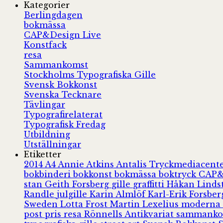
Kategorier
Berlingdagen
bokmässa
CAP&Design Live
Konstfack
resa
Sammankomst
Stockholms Typografiska Gille
Svensk Bokkonst
Svenska Tecknare
Tävlingar
Typografirelaterat
Typografisk Fredag
Utbildning
Utställningar
Etiketter
2014
A4
Annie Atkins
Antalis Tryckmediacent
bokbinderi
bokkonst
bokmässa
boktryck
CAP&
stan
Geith Forsberg
gille
graffitti
Håkan Lind
Randle
julgille
Karin Almlöf
Karl-Erik Forsbe
Sweden
Lotta Frost
Martin Lexelius
moderna
post
pris
resa
Rönnells Antikvariat
sammank