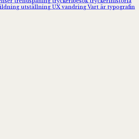
enser
trendspaning
tryckeribesök
tryckerihistoria
ildning
utställning
UX
vandring
Vart är typografin