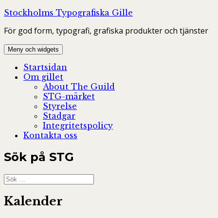
Hoppa
Stockholms Typografiska Gille
till
För god form, typografi, grafiska produkter och tjänster
innehåll
Meny och widgets
Startsidan
Om gillet
About The Guild
STG-märket
Styrelse
Stadgar
Integritetspolicy
Kontakta oss
Sök på STG
Sök
efter:
Kalender