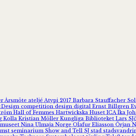
er
Årsmöte
ateljé
Atypi 2017
Barbara Stauffacher S
Design
competition
design
digital
Ernst Billgren
E
ström
Hall of Femmes
Hartwickska Huset
ICA
Ika Jo
rg
Kolla
Kristian Möller
Kungliga Biblioteket
Lars S
 museet
Nina Ulmaja
Norge
Olafur Eliasson
Örjan 
omst
seminarium
Show and Tell
SJ
stad
stadsvandr