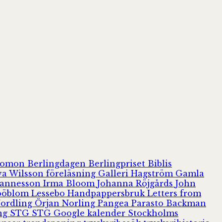
olomon
Berlingdagen
Berlingpriset
Biblis
va Wilsson
föreläsning
Galleri Hagström
Gamla
hannesson
Irma Bloom
Johanna Röjgårds
John
Jööblom
Lessebo Handpappersbruk
Letters from
Nordling
Örjan Norling
Pangea
Parasto Backman
ing
STG
STG Google kalender
Stockholms