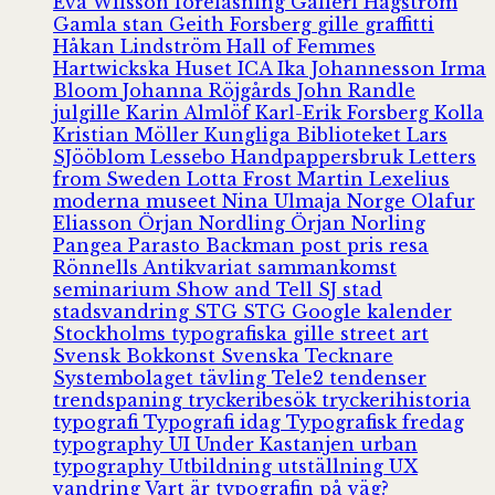
Eva Wilsson
föreläsning
Galleri Hagström
Gamla stan
Geith Forsberg
gille
graffitti
Håkan Lindström
Hall of Femmes
Hartwickska Huset
ICA
Ika Johannesson
Irma
Bloom
Johanna Röjgårds
John Randle
julgille
Karin Almlöf
Karl-Erik Forsberg
Kolla
Kristian Möller
Kungliga Biblioteket
Lars
SJööblom
Lessebo Handpappersbruk
Letters
from Sweden
Lotta Frost
Martin Lexelius
moderna museet
Nina Ulmaja
Norge
Olafur
Eliasson
Örjan Nordling
Örjan Norling
Pangea
Parasto Backman
post
pris
resa
Rönnells Antikvariat
sammankomst
seminarium
Show and Tell
SJ
stad
stadsvandring
STG
STG Google kalender
Stockholms typografiska gille
street art
Svensk Bokkonst
Svenska Tecknare
Systembolaget
tävling
Tele2
tendenser
trendspaning
tryckeribesök
tryckerihistoria
typografi
Typografi idag
Typografisk fredag
typography
UI
Under Kastanjen
urban
typography
Utbildning
utställning
UX
vandring
Vart är typografin på väg?