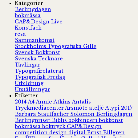
Kategorier
Berlingdagen
bokmässa
CAP&Design Live
Konstfack
resa
Sammankomst
Stockholms Typografiska Gille
Svensk Bokkonst
Svenska Tecknare
Tävlingar
Typografirelaterat
Typografisk Fredag
Utbildning
Utställningar
Etiketter
2014
A4
Annie Atkins
Antalis
Tryckmediacenter
Årsmöte
ateljé
Atypi 2017
Barbara Stauffacher Solomon
Berlingdagen
Berlingpriset
Biblis
bokbinderi
bokkonst
bokmässa
boktryck
CAP&Design
competition
design
digital
Ernst Billgren