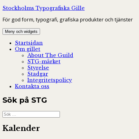
Hoppa
Stockholms Typografiska Gille
till
För god form, typografi, grafiska produkter och tjänster
innehåll
Meny och widgets
Startsidan
Om gillet
About The Guild
STG-märket
Styrelse
Stadgar
Integritetspolicy
Kontakta oss
Sök på STG
Sök
efter:
Kalender