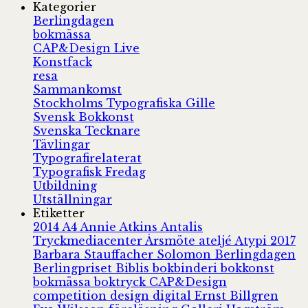
Kategorier
Berlingdagen
bokmässa
CAP&Design Live
Konstfack
resa
Sammankomst
Stockholms Typografiska Gille
Svensk Bokkonst
Svenska Tecknare
Tävlingar
Typografirelaterat
Typografisk Fredag
Utbildning
Utställningar
Etiketter
2014
A4
Annie Atkins
Antalis
Tryckmediacenter
Årsmöte
ateljé
Atypi 2017
Barbara Stauffacher Solomon
Berlingdagen
Berlingpriset
Biblis
bokbinderi
bokkonst
bokmässa
boktryck
CAP&Design
competition
design
digital
Ernst Billgren