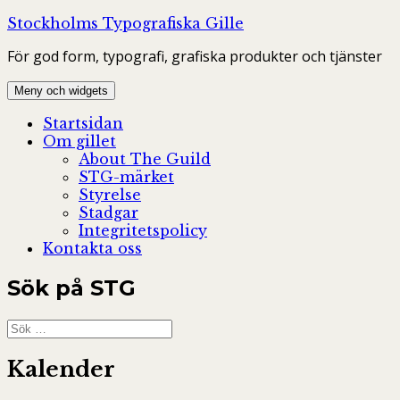
Hoppa
Stockholms Typografiska Gille
till
För god form, typografi, grafiska produkter och tjänster
innehåll
Meny och widgets
Startsidan
Om gillet
About The Guild
STG-märket
Styrelse
Stadgar
Integritetspolicy
Kontakta oss
Sök på STG
Sök
efter:
Kalender