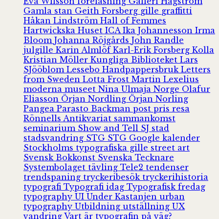
Eva Wilsson
föreläsning
Galleri Hagström
Gamla stan
Geith Forsberg
gille
graffitti
Håkan Lindström
Hall of Femmes
Hartwickska Huset
ICA
Ika Johannesson
Irma
Bloom
Johanna Röjgårds
John Randle
julgille
Karin Almlöf
Karl-Erik Forsberg
Kolla
Kristian Möller
Kungliga Biblioteket
Lars
SJööblom
Lessebo Handpappersbruk
Letters
from Sweden
Lotta Frost
Martin Lexelius
moderna museet
Nina Ulmaja
Norge
Olafur
Eliasson
Örjan Nordling
Örjan Norling
Pangea
Parasto Backman
post
pris
resa
Rönnells Antikvariat
sammankomst
seminarium
Show and Tell
SJ
stad
stadsvandring
STG
STG Google kalender
Stockholms typografiska gille
street art
Svensk Bokkonst
Svenska Tecknare
Systembolaget
tävling
Tele2
tendenser
trendspaning
tryckeribesök
tryckerihistoria
typografi
Typografi idag
Typografisk fredag
typography
UI
Under Kastanjen
urban
typography
Utbildning
utställning
UX
vandring
Vart är typografin på väg?