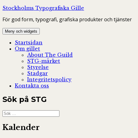
Hoppa
Stockholms Typografiska Gille
till
För god form, typografi, grafiska produkter och tjänster
innehåll
Meny och widgets
Startsidan
Om gillet
About The Guild
STG-märket
Styrelse
Stadgar
Integritetspolicy
Kontakta oss
Sök på STG
Sök
efter:
Kalender