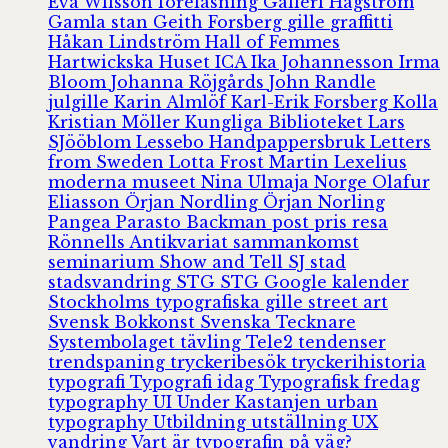
Eva Wilsson
föreläsning
Galleri Hagström
Gamla stan
Geith Forsberg
gille
graffitti
Håkan Lindström
Hall of Femmes
Hartwickska Huset
ICA
Ika Johannesson
Irma
Bloom
Johanna Röjgårds
John Randle
julgille
Karin Almlöf
Karl-Erik Forsberg
Kolla
Kristian Möller
Kungliga Biblioteket
Lars
SJööblom
Lessebo Handpappersbruk
Letters
from Sweden
Lotta Frost
Martin Lexelius
moderna museet
Nina Ulmaja
Norge
Olafur
Eliasson
Örjan Nordling
Örjan Norling
Pangea
Parasto Backman
post
pris
resa
Rönnells Antikvariat
sammankomst
seminarium
Show and Tell
SJ
stad
stadsvandring
STG
STG Google kalender
Stockholms typografiska gille
street art
Svensk Bokkonst
Svenska Tecknare
Systembolaget
tävling
Tele2
tendenser
trendspaning
tryckeribesök
tryckerihistoria
typografi
Typografi idag
Typografisk fredag
typography
UI
Under Kastanjen
urban
typography
Utbildning
utställning
UX
vandring
Vart är typografin på väg?