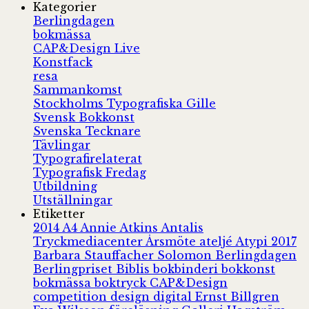
Kategorier
Berlingdagen
bokmässa
CAP&Design Live
Konstfack
resa
Sammankomst
Stockholms Typografiska Gille
Svensk Bokkonst
Svenska Tecknare
Tävlingar
Typografirelaterat
Typografisk Fredag
Utbildning
Utställningar
Etiketter
2014
A4
Annie Atkins
Antalis
Tryckmediacenter
Årsmöte
ateljé
Atypi 2017
Barbara Stauffacher Solomon
Berlingdagen
Berlingpriset
Biblis
bokbinderi
bokkonst
bokmässa
boktryck
CAP&Design
competition
design
digital
Ernst Billgren