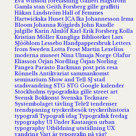
Eva Wilsson
föreläsning
Galleri Hagström
Gamla stan
Geith Forsberg
gille
graffitti
Håkan Lindström
Hall of Femmes
Hartwickska Huset
ICA
Ika Johannesson
Irma
Bloom
Johanna Röjgårds
John Randle
julgille
Karin Almlöf
Karl-Erik Forsberg
Kolla
Kristian Möller
Kungliga Biblioteket
Lars
SJööblom
Lessebo Handpappersbruk
Letters
from Sweden
Lotta Frost
Martin Lexelius
moderna museet
Nina Ulmaja
Norge
Olafur
Eliasson
Örjan Nordling
Örjan Norling
Pangea
Parasto Backman
post
pris
resa
Rönnells Antikvariat
sammankomst
seminarium
Show and Tell
SJ
stad
stadsvandring
STG
STG Google kalender
Stockholms typografiska gille
street art
Svensk Bokkonst
Svenska Tecknare
Systembolaget
tävling
Tele2
tendenser
trendspaning
tryckeribesök
tryckerihistoria
typografi
Typografi idag
Typografisk fredag
typography
UI
Under Kastanjen
urban
typography
Utbildning
utställning
UX
vandring
Vart är typografin på väg?