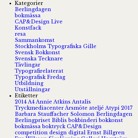
Kategorier
Berlingdagen
bokmässa
CAP&Design Live
Konstfack
resa
Sammankomst
Stockholms Typografiska Gille
Svensk Bokkonst
Svenska Tecknare
Tävlingar
Typografirelaterat
Typografisk Fredag
Utbildning
Utställningar
Etiketter
2014
A4
Annie Atkins
Antalis
Tryckmediacenter
Årsmöte
ateljé
Atypi 2017
Barbara Stauffacher Solomon
Berlingdagen
Berlingpriset
Biblis
bokbinderi
bokkonst
bokmässa
boktryck
CAP&Design
competition
design
digital
Ernst Billgren