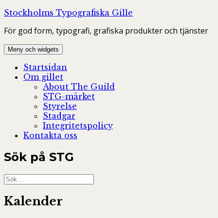
Hoppa
Stockholms Typografiska Gille
till
För god form, typografi, grafiska produkter och tjänster
innehåll
Meny och widgets
Startsidan
Om gillet
About The Guild
STG-märket
Styrelse
Stadgar
Integritetspolicy
Kontakta oss
Sök på STG
Sök
efter:
Kalender