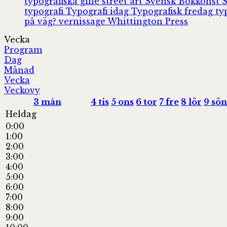
typografiska gille
street art
Svensk Bokkonst
typografi
Typografi idag
Typografisk fredag
ty
på väg?
vernissage
Whittington Press
Vecka
Program
Dag
Månad
Vecka
Veckovy
3
mån
4
tis
5
ons
6
tor
7
fre
8
lör
9
sön
Heldag
0:00
1:00
2:00
3:00
4:00
5:00
6:00
7:00
8:00
9:00