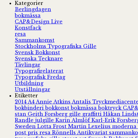
Kategorier
Berlingdagen
bokmässa
CAP&Design Live
Konstfack
resa
Sammankomst
Stockholms Typografiska Gille
Svensk Bokkonst
Svenska Tecknare
Tävlingar
Typografirelaterat
Typografisk Fredag
Utbildning
Utställningar
Etiketter
2014
A4
Annie Atkins
Antalis Tryckmediacent
bokbinderi
bokkonst
bokmässa
boktryck
CAP&
stan
Geith Forsberg
gille
graffitti
Håkan Lind
Randle
julgille
Karin Almlöf
Karl-Erik Forsbe
Sweden
Lotta Frost
Martin Lexelius
moderna
post
pris
resa
Rönnells Antikvariat
sammank