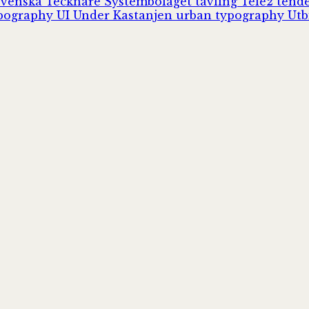
Svenska Tecknare
Systembolaget
tävling
Tele2
tend
pography
UI
Under Kastanjen
urban typography
Utb