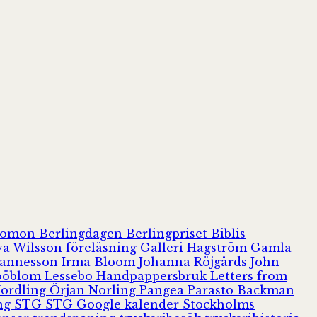
olomon
Berlingdagen
Berlingpriset
Biblis
va Wilsson
föreläsning
Galleri Hagström
Gamla
hannesson
Irma Bloom
Johanna Röjgårds
John
Jööblom
Lessebo Handpappersbruk
Letters from
Nordling
Örjan Norling
Pangea
Parasto Backman
ing
STG
STG Google kalender
Stockholms