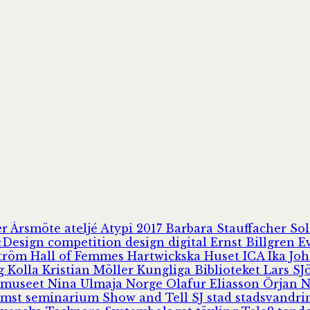
er
Årsmöte
ateljé
Atypi 2017
Barbara Stauffacher S
Design
competition
design
digital
Ernst Billgren
E
ström
Hall of Femmes
Hartwickska Huset
ICA
Ika Jo
rg
Kolla
Kristian Möller
Kungliga Biblioteket
Lars S
 museet
Nina Ulmaja
Norge
Olafur Eliasson
Örjan 
omst
seminarium
Show and Tell
SJ
stad
stadsvandr