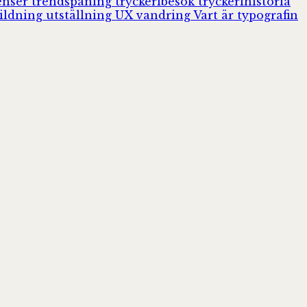
enser
trendspaning
tryckeribesök
tryckerihistoria
ildning
utställning
UX
vandring
Vart är typografin