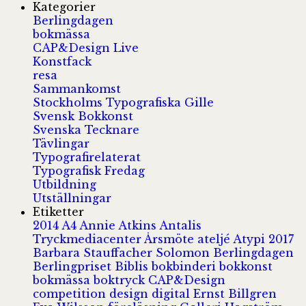
Kategorier
Berlingdagen
bokmässa
CAP&Design Live
Konstfack
resa
Sammankomst
Stockholms Typografiska Gille
Svensk Bokkonst
Svenska Tecknare
Tävlingar
Typografirelaterat
Typografisk Fredag
Utbildning
Utställningar
Etiketter
2014
A4
Annie Atkins
Antalis
Tryckmediacenter
Årsmöte
ateljé
Atypi 2017
Barbara Stauffacher Solomon
Berlingdagen
Berlingpriset
Biblis
bokbinderi
bokkonst
bokmässa
boktryck
CAP&Design
competition
design
digital
Ernst Billgren