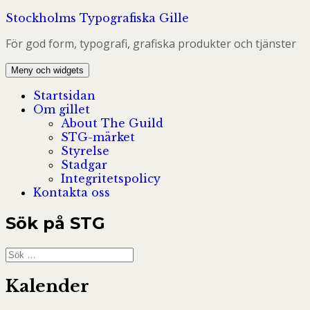
Hoppa
Stockholms Typografiska Gille
till
För god form, typografi, grafiska produkter och tjänster
innehåll
Meny och widgets
Startsidan
Om gillet
About The Guild
STG-märket
Styrelse
Stadgar
Integritetspolicy
Kontakta oss
Sök på STG
Sök
efter:
Kalender