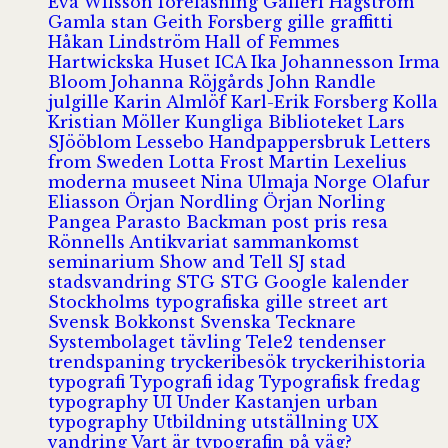
Eva Wilsson
föreläsning
Galleri Hagström
Gamla stan
Geith Forsberg
gille
graffitti
Håkan Lindström
Hall of Femmes
Hartwickska Huset
ICA
Ika Johannesson
Irma
Bloom
Johanna Röjgårds
John Randle
julgille
Karin Almlöf
Karl-Erik Forsberg
Kolla
Kristian Möller
Kungliga Biblioteket
Lars
SJööblom
Lessebo Handpappersbruk
Letters
from Sweden
Lotta Frost
Martin Lexelius
moderna museet
Nina Ulmaja
Norge
Olafur
Eliasson
Örjan Nordling
Örjan Norling
Pangea
Parasto Backman
post
pris
resa
Rönnells Antikvariat
sammankomst
seminarium
Show and Tell
SJ
stad
stadsvandring
STG
STG Google kalender
Stockholms typografiska gille
street art
Svensk Bokkonst
Svenska Tecknare
Systembolaget
tävling
Tele2
tendenser
trendspaning
tryckeribesök
tryckerihistoria
typografi
Typografi idag
Typografisk fredag
typography
UI
Under Kastanjen
urban
typography
Utbildning
utställning
UX
vandring
Vart är typografin på väg?