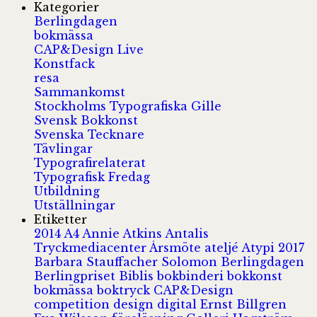
Kategorier
Berlingdagen
bokmässa
CAP&Design Live
Konstfack
resa
Sammankomst
Stockholms Typografiska Gille
Svensk Bokkonst
Svenska Tecknare
Tävlingar
Typografirelaterat
Typografisk Fredag
Utbildning
Utställningar
Etiketter
2014
A4
Annie Atkins
Antalis
Tryckmediacenter
Årsmöte
ateljé
Atypi 2017
Barbara Stauffacher Solomon
Berlingdagen
Berlingpriset
Biblis
bokbinderi
bokkonst
bokmässa
boktryck
CAP&Design
competition
design
digital
Ernst Billgren