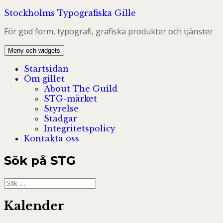
Hoppa
Stockholms Typografiska Gille
till
För god form, typografi, grafiska produkter och tjänster
innehåll
Meny och widgets
Startsidan
Om gillet
About The Guild
STG-märket
Styrelse
Stadgar
Integritetspolicy
Kontakta oss
Sök på STG
Sök
efter:
Kalender