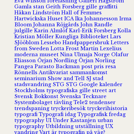
Eva Wilsson
föreläsning
Galleri Hagström
Gamla stan
Geith Forsberg
gille
graffitti
Håkan Lindström
Hall of Femmes
Hartwickska Huset
ICA
Ika Johannesson
Irma
Bloom
Johanna Röjgårds
John Randle
julgille
Karin Almlöf
Karl-Erik Forsberg
Kolla
Kristian Möller
Kungliga Biblioteket
Lars
SJööblom
Lessebo Handpappersbruk
Letters
from Sweden
Lotta Frost
Martin Lexelius
moderna museet
Nina Ulmaja
Norge
Olafur
Eliasson
Örjan Nordling
Örjan Norling
Pangea
Parasto Backman
post
pris
resa
Rönnells Antikvariat
sammankomst
seminarium
Show and Tell
SJ
stad
stadsvandring
STG
STG Google kalender
Stockholms typografiska gille
street art
Svensk Bokkonst
Svenska Tecknare
Systembolaget
tävling
Tele2
tendenser
trendspaning
tryckeribesök
tryckerihistoria
typografi
Typografi idag
Typografisk fredag
typography
UI
Under Kastanjen
urban
typography
Utbildning
utställning
UX
vandring
Vart är typografin på väg?