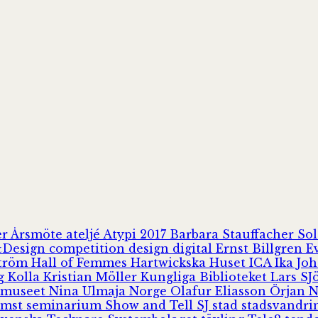
er
Årsmöte
ateljé
Atypi 2017
Barbara Stauffacher S
Design
competition
design
digital
Ernst Billgren
E
ström
Hall of Femmes
Hartwickska Huset
ICA
Ika Jo
rg
Kolla
Kristian Möller
Kungliga Biblioteket
Lars S
 museet
Nina Ulmaja
Norge
Olafur Eliasson
Örjan 
omst
seminarium
Show and Tell
SJ
stad
stadsvandr