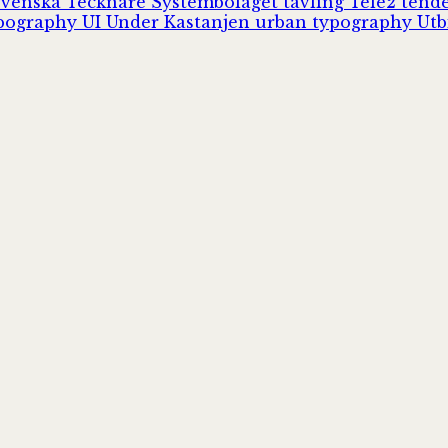
Svenska Tecknare
Systembolaget
tävling
Tele2
tend
pography
UI
Under Kastanjen
urban typography
Utb