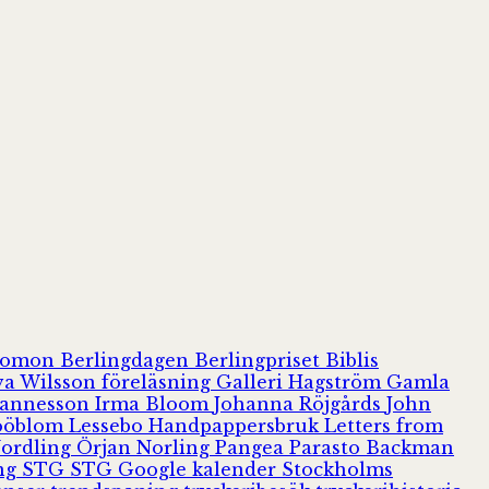
olomon
Berlingdagen
Berlingpriset
Biblis
va Wilsson
föreläsning
Galleri Hagström
Gamla
hannesson
Irma Bloom
Johanna Röjgårds
John
Jööblom
Lessebo Handpappersbruk
Letters from
Nordling
Örjan Norling
Pangea
Parasto Backman
ing
STG
STG Google kalender
Stockholms