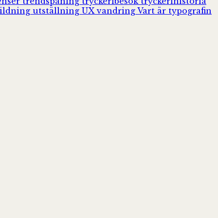
enser
trendspaning
tryckeribesök
tryckerihistoria
ildning
utställning
UX
vandring
Vart är typografin