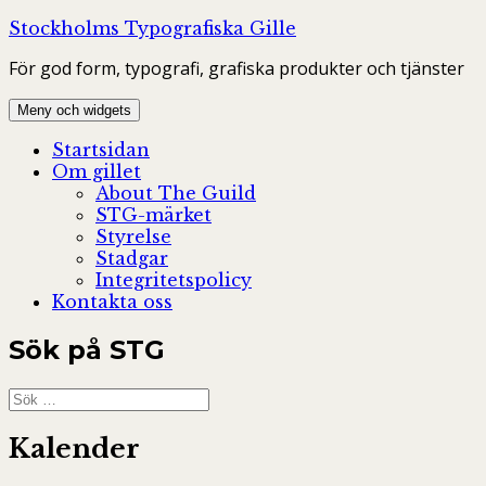
Hoppa
Stockholms Typografiska Gille
till
För god form, typografi, grafiska produkter och tjänster
innehåll
Meny och widgets
Startsidan
Om gillet
About The Guild
STG-märket
Styrelse
Stadgar
Integritetspolicy
Kontakta oss
Sök på STG
Sök
efter:
Kalender