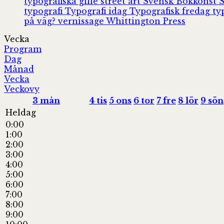
typografiska gille
street art
Svensk Bokkonst
typografi
Typografi idag
Typografisk fredag
ty
på väg?
vernissage
Whittington Press
Vecka
Program
Dag
Månad
Vecka
Veckovy
3
mån
4
tis
5
ons
6
tor
7
fre
8
lör
9
sön
Heldag
0:00
1:00
2:00
3:00
4:00
5:00
6:00
7:00
8:00
9:00