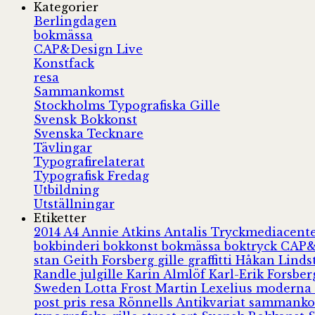
Kategorier
Berlingdagen
bokmässa
CAP&Design Live
Konstfack
resa
Sammankomst
Stockholms Typografiska Gille
Svensk Bokkonst
Svenska Tecknare
Tävlingar
Typografirelaterat
Typografisk Fredag
Utbildning
Utställningar
Etiketter
2014
A4
Annie Atkins
Antalis Tryckmediacent
bokbinderi
bokkonst
bokmässa
boktryck
CAP&
stan
Geith Forsberg
gille
graffitti
Håkan Lind
Randle
julgille
Karin Almlöf
Karl-Erik Forsbe
Sweden
Lotta Frost
Martin Lexelius
moderna
post
pris
resa
Rönnells Antikvariat
sammank