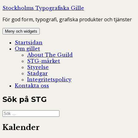
Hoppa
Stockholms Typografiska Gille
till
För god form, typografi, grafiska produkter och tjänster
innehåll
Meny och widgets
Startsidan
Om gillet
About The Guild
STG-märket
Styrelse
Stadgar
Integritetspolicy
Kontakta oss
Sök på STG
Sök
efter:
Kalender