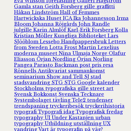
Eva Wilsson
föreläsning
Galleri Hagström
Gamla stan
Geith Forsberg
gille
graffitti
Håkan Lindström
Hall of Femmes
Hartwickska Huset
ICA
Ika Johannesson
Irma
Bloom
Johanna Röjgårds
John Randle
julgille
Karin Almlöf
Karl-Erik Forsberg
Kolla
Kristian Möller
Kungliga Biblioteket
Lars
SJööblom
Lessebo Handpappersbruk
Letters
from Sweden
Lotta Frost
Martin Lexelius
moderna museet
Nina Ulmaja
Norge
Olafur
Eliasson
Örjan Nordling
Örjan Norling
Pangea
Parasto Backman
post
pris
resa
Rönnells Antikvariat
sammankomst
seminarium
Show and Tell
SJ
stad
stadsvandring
STG
STG Google kalender
Stockholms typografiska gille
street art
Svensk Bokkonst
Svenska Tecknare
Systembolaget
tävling
Tele2
tendenser
trendspaning
tryckeribesök
tryckerihistoria
typografi
Typografi idag
Typografisk fredag
typography
UI
Under Kastanjen
urban
typography
Utbildning
utställning
UX
vandring
Vart är typografin på väg?