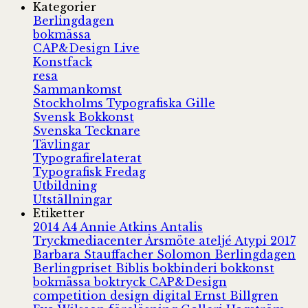
Kategorier
Berlingdagen
bokmässa
CAP&Design Live
Konstfack
resa
Sammankomst
Stockholms Typografiska Gille
Svensk Bokkonst
Svenska Tecknare
Tävlingar
Typografirelaterat
Typografisk Fredag
Utbildning
Utställningar
Etiketter
2014
A4
Annie Atkins
Antalis
Tryckmediacenter
Årsmöte
ateljé
Atypi 2017
Barbara Stauffacher Solomon
Berlingdagen
Berlingpriset
Biblis
bokbinderi
bokkonst
bokmässa
boktryck
CAP&Design
competition
design
digital
Ernst Billgren