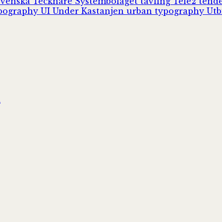
Svenska Tecknare
Systembolaget
tävling
Tele2
tend
pography
UI
Under Kastanjen
urban typography
Utb
n