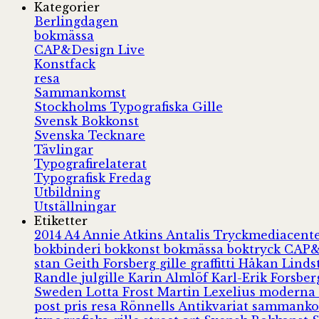
Kategorier
Berlingdagen
bokmässa
CAP&Design Live
Konstfack
resa
Sammankomst
Stockholms Typografiska Gille
Svensk Bokkonst
Svenska Tecknare
Tävlingar
Typografirelaterat
Typografisk Fredag
Utbildning
Utställningar
Etiketter
2014
A4
Annie Atkins
Antalis Tryckmediacent
bokbinderi
bokkonst
bokmässa
boktryck
CAP&
stan
Geith Forsberg
gille
graffitti
Håkan Lind
Randle
julgille
Karin Almlöf
Karl-Erik Forsbe
Sweden
Lotta Frost
Martin Lexelius
moderna
post
pris
resa
Rönnells Antikvariat
sammank