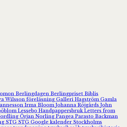
olomon
Berlingdagen
Berlingpriset
Biblis
va Wilsson
föreläsning
Galleri Hagström
Gamla
hannesson
Irma Bloom
Johanna Röjgårds
John
Jööblom
Lessebo Handpappersbruk
Letters from
Nordling
Örjan Norling
Pangea
Parasto Backman
ing
STG
STG Google kalender
Stockholms