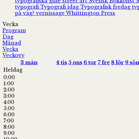
typografiska gille
street art
Svensk Bokkonst
typografi
Typografi idag
Typografisk fredag
ty
på väg?
vernissage
Whittington Press
Vecka
Program
Dag
Månad
Vecka
Veckovy
3
mån
4
tis
5
ons
6
tor
7
fre
8
lör
9
sö
Heldag
0:00
1:00
2:00
3:00
4:00
5:00
6:00
7:00
8:00
9:00