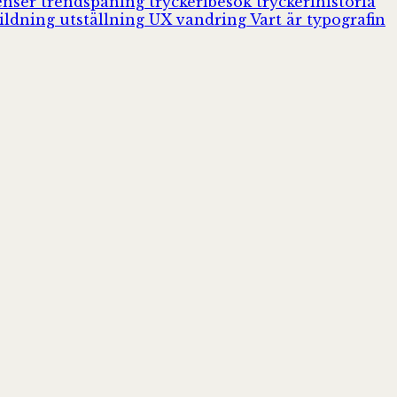
enser
trendspaning
tryckeribesök
tryckerihistoria
ildning
utställning
UX
vandring
Vart är typografin