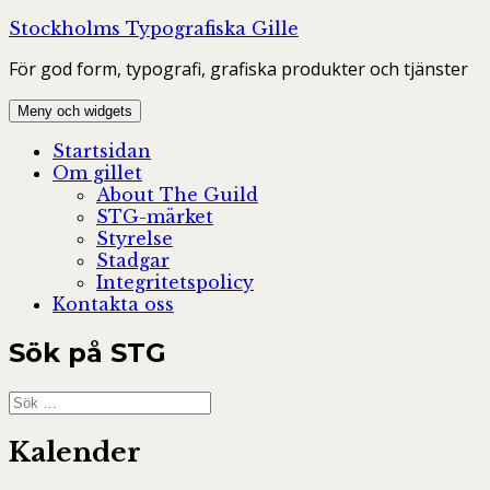
Hoppa
Stockholms Typografiska Gille
till
För god form, typografi, grafiska produkter och tjänster
innehåll
Meny och widgets
Startsidan
Om gillet
About The Guild
STG-märket
Styrelse
Stadgar
Integritetspolicy
Kontakta oss
Sök på STG
Sök
efter:
Kalender