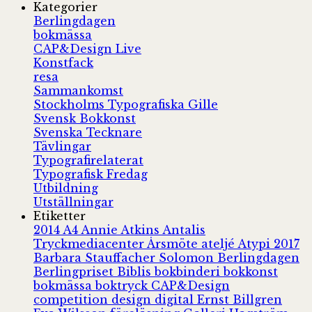
Kategorier
Berlingdagen
bokmässa
CAP&Design Live
Konstfack
resa
Sammankomst
Stockholms Typografiska Gille
Svensk Bokkonst
Svenska Tecknare
Tävlingar
Typografirelaterat
Typografisk Fredag
Utbildning
Utställningar
Etiketter
2014
A4
Annie Atkins
Antalis
Tryckmediacenter
Årsmöte
ateljé
Atypi 2017
Barbara Stauffacher Solomon
Berlingdagen
Berlingpriset
Biblis
bokbinderi
bokkonst
bokmässa
boktryck
CAP&Design
competition
design
digital
Ernst Billgren