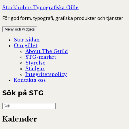
Hoppa
Stockholms Typografiska Gille
till
För god form, typografi, grafiska produkter och tjänster
innehåll
Meny och widgets
Startsidan
Om gillet
About The Guild
STG-märket
Styrelse
Stadgar
Integritetspolicy
Kontakta oss
Sök på STG
Sök
efter:
Kalender