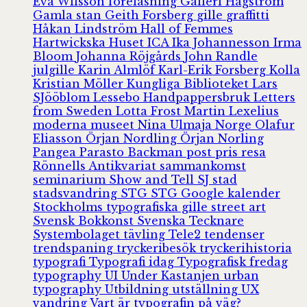
Eva Wilsson
föreläsning
Galleri Hagström
Gamla stan
Geith Forsberg
gille
graffitti
Håkan Lindström
Hall of Femmes
Hartwickska Huset
ICA
Ika Johannesson
Irma
Bloom
Johanna Röjgårds
John Randle
julgille
Karin Almlöf
Karl-Erik Forsberg
Kolla
Kristian Möller
Kungliga Biblioteket
Lars
SJööblom
Lessebo Handpappersbruk
Letters
from Sweden
Lotta Frost
Martin Lexelius
moderna museet
Nina Ulmaja
Norge
Olafur
Eliasson
Örjan Nordling
Örjan Norling
Pangea
Parasto Backman
post
pris
resa
Rönnells Antikvariat
sammankomst
seminarium
Show and Tell
SJ
stad
stadsvandring
STG
STG Google kalender
Stockholms typografiska gille
street art
Svensk Bokkonst
Svenska Tecknare
Systembolaget
tävling
Tele2
tendenser
trendspaning
tryckeribesök
tryckerihistoria
typografi
Typografi idag
Typografisk fredag
typography
UI
Under Kastanjen
urban
typography
Utbildning
utställning
UX
vandring
Vart är typografin på väg?