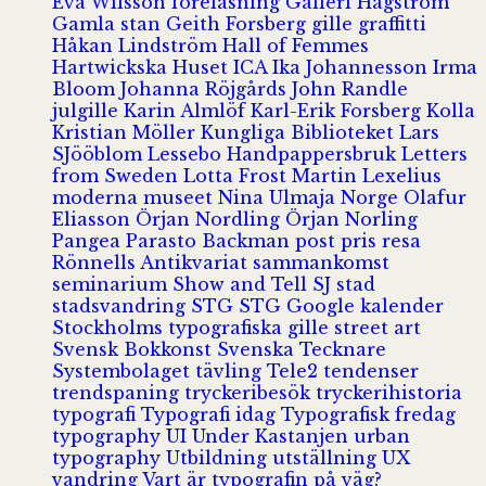
Eva Wilsson
föreläsning
Galleri Hagström
Gamla stan
Geith Forsberg
gille
graffitti
Håkan Lindström
Hall of Femmes
Hartwickska Huset
ICA
Ika Johannesson
Irma
Bloom
Johanna Röjgårds
John Randle
julgille
Karin Almlöf
Karl-Erik Forsberg
Kolla
Kristian Möller
Kungliga Biblioteket
Lars
SJööblom
Lessebo Handpappersbruk
Letters
from Sweden
Lotta Frost
Martin Lexelius
moderna museet
Nina Ulmaja
Norge
Olafur
Eliasson
Örjan Nordling
Örjan Norling
Pangea
Parasto Backman
post
pris
resa
Rönnells Antikvariat
sammankomst
seminarium
Show and Tell
SJ
stad
stadsvandring
STG
STG Google kalender
Stockholms typografiska gille
street art
Svensk Bokkonst
Svenska Tecknare
Systembolaget
tävling
Tele2
tendenser
trendspaning
tryckeribesök
tryckerihistoria
typografi
Typografi idag
Typografisk fredag
typography
UI
Under Kastanjen
urban
typography
Utbildning
utställning
UX
vandring
Vart är typografin på väg?