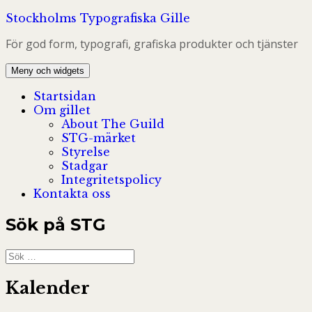
Hoppa
Stockholms Typografiska Gille
till
För god form, typografi, grafiska produkter och tjänster
innehåll
Meny och widgets
Startsidan
Om gillet
About The Guild
STG-märket
Styrelse
Stadgar
Integritetspolicy
Kontakta oss
Sök på STG
Sök
efter:
Kalender