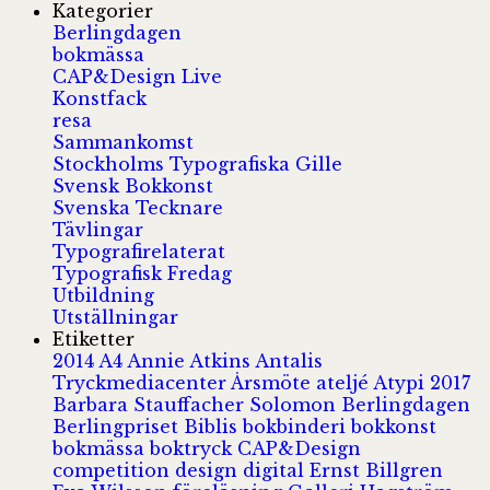
Kategorier
Berlingdagen
bokmässa
CAP&Design Live
Konstfack
resa
Sammankomst
Stockholms Typografiska Gille
Svensk Bokkonst
Svenska Tecknare
Tävlingar
Typografirelaterat
Typografisk Fredag
Utbildning
Utställningar
Etiketter
2014
A4
Annie Atkins
Antalis
Tryckmediacenter
Årsmöte
ateljé
Atypi 2017
Barbara Stauffacher Solomon
Berlingdagen
Berlingpriset
Biblis
bokbinderi
bokkonst
bokmässa
boktryck
CAP&Design
competition
design
digital
Ernst Billgren