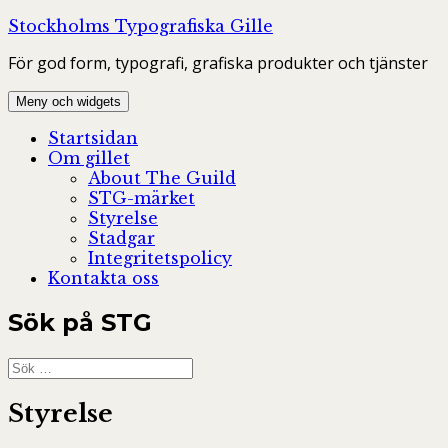
Hoppa
Stockholms Typografiska Gille
till
För god form, typografi, grafiska produkter och tjänster
innehåll
Meny och widgets
Startsidan
Om gillet
About The Guild
STG-märket
Styrelse
Stadgar
Integritetspolicy
Kontakta oss
Sök på STG
Sök
efter:
Styrelse