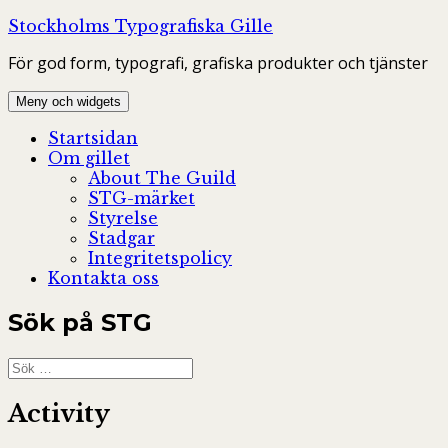
Hoppa
Stockholms Typografiska Gille
till
För god form, typografi, grafiska produkter och tjänster
innehåll
Meny och widgets
Startsidan
Om gillet
About The Guild
STG-märket
Styrelse
Stadgar
Integritetspolicy
Kontakta oss
Sök på STG
Sök
efter:
Activity