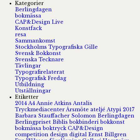
Kategorier
Berlingdagen
bokmässa
CAP&Design Live
Konstfack
resa
Sammankomst
Stockholms Typografiska Gille
Svensk Bokkonst
Svenska Tecknare
Tävlingar
Typografirelaterat
Typografisk Fredag
Utbildning
Utställningar
Etiketter
2014
A4
Annie Atkins
Antalis
Tryckmediacenter
Årsmöte
ateljé
Atypi 2017
Barbara Stauffacher Solomon
Berlingdagen
Berlingpriset
Biblis
bokbinderi
bokkonst
bokmässa
boktryck
CAP&Design
competition
design
digital
Ernst Billgren