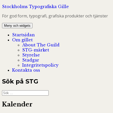
Hoppa
Stockholms Typografiska Gille
till
För god form, typografi, grafiska produkter och tjänster
innehåll
Meny och widgets
Startsidan
Om gillet
About The Guild
STG-märket
Styrelse
Stadgar
Integritetspolicy
Kontakta oss
Sök på STG
Sök
efter:
Kalender