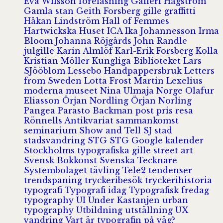
Eva Wilsson
föreläsning
Galleri Hagström
Gamla stan
Geith Forsberg
gille
graffitti
Håkan Lindström
Hall of Femmes
Hartwickska Huset
ICA
Ika Johannesson
Irma
Bloom
Johanna Röjgårds
John Randle
julgille
Karin Almlöf
Karl-Erik Forsberg
Kolla
Kristian Möller
Kungliga Biblioteket
Lars
SJööblom
Lessebo Handpappersbruk
Letters
from Sweden
Lotta Frost
Martin Lexelius
moderna museet
Nina Ulmaja
Norge
Olafur
Eliasson
Örjan Nordling
Örjan Norling
Pangea
Parasto Backman
post
pris
resa
Rönnells Antikvariat
sammankomst
seminarium
Show and Tell
SJ
stad
stadsvandring
STG
STG Google kalender
Stockholms typografiska gille
street art
Svensk Bokkonst
Svenska Tecknare
Systembolaget
tävling
Tele2
tendenser
trendspaning
tryckeribesök
tryckerihistoria
typografi
Typografi idag
Typografisk fredag
typography
UI
Under Kastanjen
urban
typography
Utbildning
utställning
UX
vandring
Vart är typografin på väg?