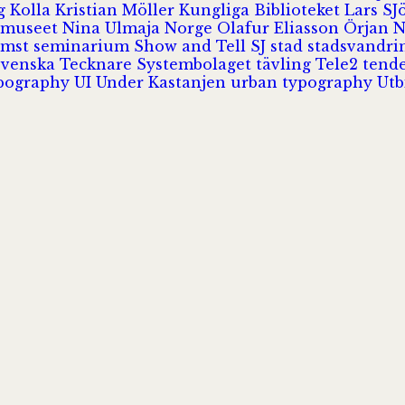
rg
Kolla
Kristian Möller
Kungliga Biblioteket
Lars S
 museet
Nina Ulmaja
Norge
Olafur Eliasson
Örjan 
omst
seminarium
Show and Tell
SJ
stad
stadsvandr
Svenska Tecknare
Systembolaget
tävling
Tele2
tend
pography
UI
Under Kastanjen
urban typography
Utb