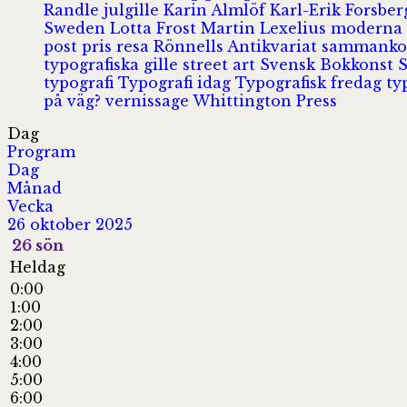
Randle
julgille
Karin Almlöf
Karl-Erik Forsbe
Sweden
Lotta Frost
Martin Lexelius
moderna
post
pris
resa
Rönnells Antikvariat
sammank
typografiska gille
street art
Svensk Bokkonst
typografi
Typografi idag
Typografisk fredag
ty
på väg?
vernissage
Whittington Press
Dag
Program
Dag
Månad
Vecka
26 oktober 2025
26
sön
Heldag
0:00
1:00
2:00
3:00
4:00
5:00
6:00