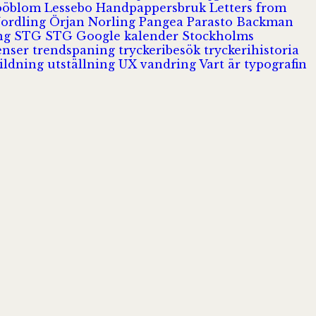
Jööblom
Lessebo Handpappersbruk
Letters from
Nordling
Örjan Norling
Pangea
Parasto Backman
ing
STG
STG Google kalender
Stockholms
enser
trendspaning
tryckeribesök
tryckerihistoria
ildning
utställning
UX
vandring
Vart är typografin