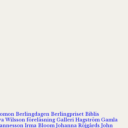
olomon
Berlingdagen
Berlingpriset
Biblis
va Wilsson
föreläsning
Galleri Hagström
Gamla
hannesson
Irma Bloom
Johanna Röjgårds
John