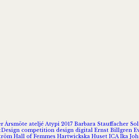
er
Årsmöte
ateljé
Atypi 2017
Barbara Stauffacher S
Design
competition
design
digital
Ernst Billgren
E
ström
Hall of Femmes
Hartwickska Huset
ICA
Ika Jo