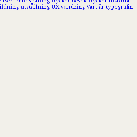
enser
trendspaning
tryckeribesök
tryckerihistoria
ildning
utställning
UX
vandring
Vart är typografin