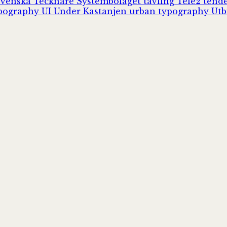
Svenska Tecknare
Systembolaget
tävling
Tele2
tend
pography
UI
Under Kastanjen
urban typography
Utb