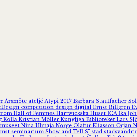
er
Årsmöte
ateljé
Atypi 2017
Barbara Stauffacher S
Design
competition
design
digital
Ernst Billgren
E
ström
Hall of Femmes
Hartwickska Huset
ICA
Ika Jo
rg
Kolla
Kristian Möller
Kungliga Biblioteket
Lars S
 museet
Nina Ulmaja
Norge
Olafur Eliasson
Örjan 
omst
seminarium
Show and Tell
SJ
stad
stadsvandr