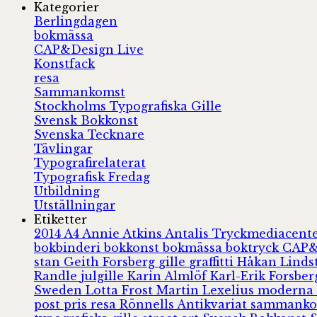
Kategorier
Berlingdagen
bokmässa
CAP&Design Live
Konstfack
resa
Sammankomst
Stockholms Typografiska Gille
Svensk Bokkonst
Svenska Tecknare
Tävlingar
Typografirelaterat
Typografisk Fredag
Utbildning
Utställningar
Etiketter
2014
A4
Annie Atkins
Antalis Tryckmediacent
bokbinderi
bokkonst
bokmässa
boktryck
CAP&
stan
Geith Forsberg
gille
graffitti
Håkan Lind
Randle
julgille
Karin Almlöf
Karl-Erik Forsbe
Sweden
Lotta Frost
Martin Lexelius
moderna
post
pris
resa
Rönnells Antikvariat
sammank