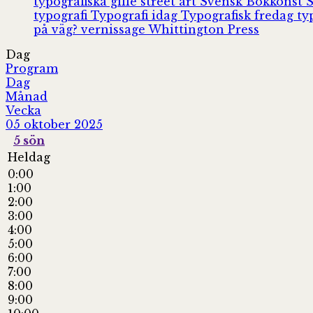
typografiska gille
street art
Svensk Bokkonst
typografi
Typografi idag
Typografisk fredag
ty
på väg?
vernissage
Whittington Press
Dag
Program
Dag
Månad
Vecka
05 oktober 2025
5
sön
Heldag
0:00
1:00
2:00
3:00
4:00
5:00
6:00
7:00
8:00
9:00