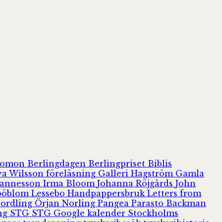
olomon
Berlingdagen
Berlingpriset
Biblis
va Wilsson
föreläsning
Galleri Hagström
Gamla
hannesson
Irma Bloom
Johanna Röjgårds
John
Jööblom
Lessebo Handpappersbruk
Letters from
Nordling
Örjan Norling
Pangea
Parasto Backman
ing
STG
STG Google kalender
Stockholms