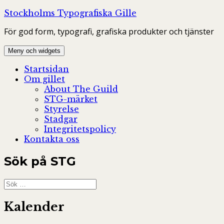
Hoppa
Stockholms Typografiska Gille
till
För god form, typografi, grafiska produkter och tjänster
innehåll
Meny och widgets
Startsidan
Om gillet
About The Guild
STG-märket
Styrelse
Stadgar
Integritetspolicy
Kontakta oss
Sök på STG
Sök
efter:
Kalender